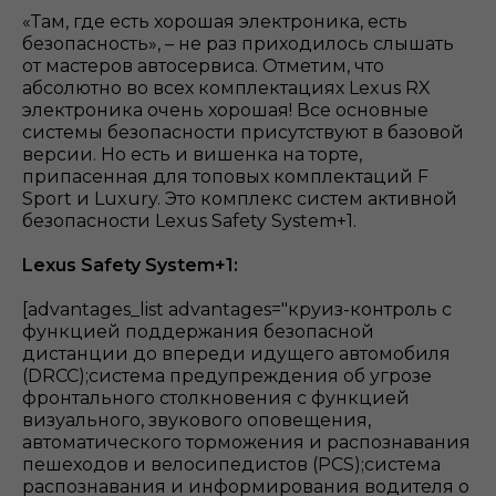
«Там, где есть хорошая электроника, есть
безопасность», – не раз приходилось слышать
от мастеров автосервиса. Отметим, что
абсолютно во всех комплектациях Lexus RX
электроника очень хорошая! Все основные
системы безопасности присутствуют в базовой
версии. Но есть и вишенка на торте,
припасенная для топовых комплектаций F
Sport и Luxury. Это комплекс систем активной
безопасности Lexus Safety System+1.
Lexus Safety System+1:
[advantages_list advantages="круиз-контроль с
функцией поддержания безопасной
дистанции до впереди идущего автомобиля
(DRCC);система предупреждения об угрозе
фронтального столкновения с функцией
визуального, звукового оповещения,
автоматического торможения и распознавания
пешеходов и велосипедистов (PCS);система
распознавания и информирования водителя о