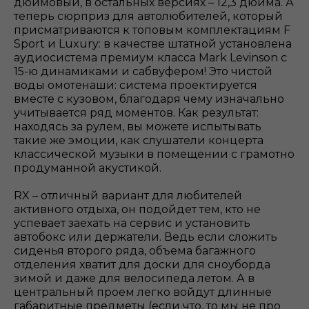
дюймовый, в остальных версиях – 12,3 дюйма. А
теперь сюрприз для автолюбителей, который
присматриваются к топовым комплектациям F
Sport и Luxury: в качестве штатной установлена
аудиосистема премиум класса Mark Levinson с
15-ю динамиками и сабвуфером! Это чистой
воды омотенаши: система проектируется
вместе с кузовом, благодаря чему изначально
учитывается ряд моментов. Как результат:
находясь за рулем, вы можете испытывать
такие же эмоции, как слушатели концерта
классической музыки в помещении с грамотно
продуманной акустикой.
RX – отличный вариант для любителей
активного отдыха, он подойдет тем, кто не
успевает заехать на сервис и установить
автобокс или держатели. Ведь если сложить
сиденья второго ряда, объема багажного
отделения хватит для доски для сноуборда
зимой и даже для велосипеда летом. А в
центральный проем легко войдут длинные
габаритные предметы (если что, то мы не про