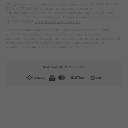
Общество с ограниченной ответственностью «БРОКЕРСКИЙ
ДОМ «АТЛАНТ-М», зарегистрировано Минским
горисполкомом 10.09.1991; место нахождения: Республика
Беларусь, 220019, г. Минск, ул. Шаранговича, дом 22, ком. 10;
УНП 100023303.
Личный кабинет клиента
.
Вся представленная на сайте информация, касающаяся
комплектаций, технических характеристик, цветовых
сочетаний, условий гарантии, а также стоимости автомобилей
и сервисного обслуживания носит информационный
характер и не является публичной офертой.
©
Атлант-М
2007 –
2026