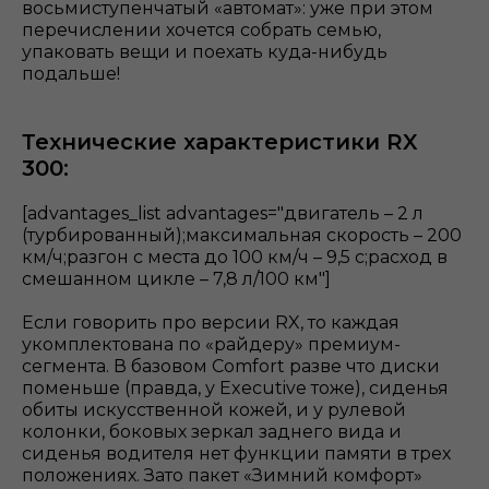
восьмиступенчатый «автомат»: уже при этом
перечислении хочется собрать семью,
упаковать вещи и поехать куда-нибудь
подальше!
Технические характеристики RX
300:
[advantages_list advantages="двигатель – 2 л
(турбированный);максимальная скорость – 200
км/ч;разгон с места до 100 км/ч – 9,5 с;расход в
смешанном цикле – 7,8 л/100 км"]
Если говорить про версии RX, то каждая
укомплектована по «райдеру» премиум-
сегмента. В базовом Comfort разве что диски
поменьше (правда, у Executive тоже), сиденья
обиты искусственной кожей, и у рулевой
колонки, боковых зеркал заднего вида и
сиденья водителя нет функции памяти в трех
положениях. Зато пакет «Зимний комфорт»