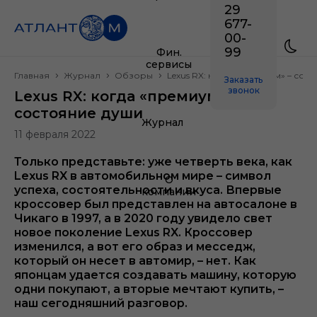
29
677-
00-
99
Фин.
сервисы
Главная
Журнал
Обзоры
Lexus RX: когда «премиум» – сос
Заказать
звонок
Lexus RX: когда «премиум» –
состояние души
Журнал
11 февраля 2022
Только представьте: уже четверть века, как
Lexus RX в автомобильном мире – символ
О
успеха, состоятельности и вкуса. Впервые
компании
кроссовер был представлен на автосалоне в
Чикаго в 1997, а в 2020 году увидело свет
новое поколение Lexus RX. Кроссовер
изменился, а вот его образ и месседж,
который он несет в автомир, – нет. Как
японцам удается создавать машину, которую
одни покупают, а вторые мечтают купить, –
наш сегодняшний разговор.