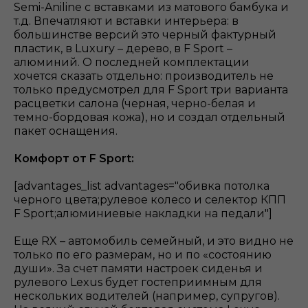
Semi-Aniline с вставками из матового бамбука и
т.д. Впечатляют и вставки интерьера: в
большинстве версий это черный фактурный
пластик, в Luxury – дерево, в F Sport –
алюминий. О последней комплектации
хочется сказать отдельно: производитель не
только предусмотрел для F Sport три варианта
расцветки салона (черная, черно-белая и
темно-бордовая кожа), но и создал отдельный
пакет оснащения.
Комфорт от F Sport:
[advantages_list advantages="обивка потолка
черного цвета;рулевое колесо и селектор КПП
F Sport;алюминиевые накладки на педали"]
Еще RX – автомобиль семейный, и это видно не
только по его размерам, но и по «состоянию
души». За счет памяти настроек сиденья и
рулевого Lexus будет гостеприимным для
нескольких водителей (например, супругов).