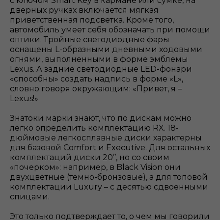
с ключом Smart Key в кармане или сумке, на
дверных ручках включается мягкая
приветственная подсветка. Кроме того,
автомобиль умеет себя обозначать при помощи
оптики. Тройные светодиодные фары
оснащены L-образными дневными ходовыми
огнями, выполненными в форме эмблемы
Lexus. А задние светодиодные LED-фонари
«способны» создать надпись в форме «L»,
словно говоря окружающим: «Привет, я –
Lexus!»
Знатоки марки знают, что по дискам можно
легко определить комплектацию RX. 18-
дюймовые легкосплавные диски характерны
для базовой Comfort и Executive. Для остальных
комплектаций диски 20’’, но со своим
«почерком»: например, в Black Vision они
двухцветные (темно-бронзовые), а для топовой
комплектации Luxury – с десятью сдвоенными
спицами.
Это только подтверждает то, о чем мы говорили