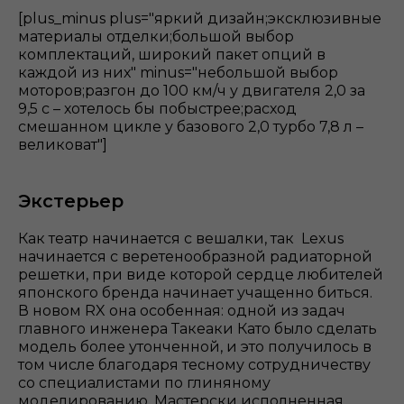
[plus_minus plus="яркий дизайн;эксклюзивные
материалы отделки;большой выбор
комплектаций, широкий пакет опций в
каждой из них" minus="небольшой выбор
моторов;разгон до 100 км/ч у двигателя 2,0 за
9,5 с – хотелось бы побыстрее;расход
смешанном цикле у базового 2,0 турбо 7,8 л –
великоват"]
Экстерьер
Как театр начинается с вешалки, так Lexus
начинается с веретенообразной радиаторной
решетки, при виде которой сердце любителей
японского бренда начинает учащенно биться.
В новом RX она особенная: одной из задач
главного инженера Такеаки Като было сделать
модель более утонченной, и это получилось в
том числе благодаря тесному сотрудничеству
со специалистами по глиняному
моделированию. Мастерски исполненная