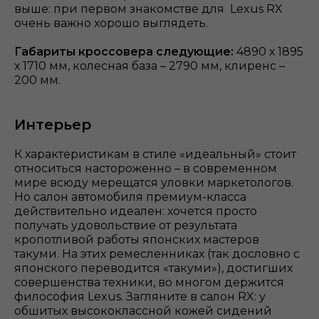
выше: при первом знакомстве для Lexus RX
очень важно хорошо выглядеть.
Габариты кроссовера следующие:
4890 х 1895
х 1710 мм, колесная база – 2790 мм, клиренс –
200 мм.
Интерьер
К характеристикам в стиле «идеальный» стоит
относиться настороженно – в современном
мире всюду мерещатся уловки маркетологов.
Но салон автомобиля премиум-класса
действительно идеален: хочется просто
получать удовольствие от результата
кропотливой работы японских мастеров
такуми. На этих ремесленниках (так дословно с
японского переводится «такуми»), достигших
совершенства техники, во многом держится
философия Lexus. Загляните в салон RX: у
обшитых высококлассной кожей сидений