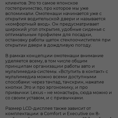
клиентов. Это то самое японское
гостеприимство, про которое мы уже
вспоминали. Омотенаши начинается уже с
открытия водительской двери и называется
«комфортный вход». Он предусматривает
широкий угол открытия, удобные сиденья с
оптимальным профилем для посадки,
остановку работы щеток стеклоочистителя при
открытии двери в дождливую погоду.
В рамках концепции омотенаши внимание
уделяется всему, в том числе общим
принципам организации работы авто и
мультимедиа-системы. «Вступить в контакт» с
мультимедиа можно всеми доступными
способами: через тачпад, тачскрин, нажатие
кнопки. Это и про эргономику, и про
привычки: Lexus – не монастырь, сюда можно и
со своим уставом, и с привычками.
Размер LCD-дисплея также зависит от
комплектации: в Comfort и Executive он 8-