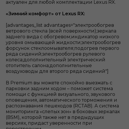
актуален для любой комплектации Lexus RX.
«Зимний комфорт» от Lexus RX:
[advantages_list advantages="электрообогрев
ветрового стекла (всей поверхности);зеркала
заднего вида с обогревом;индикатор низкого
уровня омывающей жидкости;электрообогрев
форсунок стеклоомывателя;подогрев первого
ряда сидений;электрообогрев рулевого
колеса;дополнительный электрический
отопитель салона;дополнительные
воздуховоды для второго ряда сидений"]
В Premium вы можете спокойно выезжать с
парковки задним ходом – поможет система
помощи с функцией визуального, звукового
оповещения, автоматического торможения и
распознавания пешеходов (RCTAB). А система
мониторинга «слепых зон» в боковых зеркалах
(BSM), которой также нет в предыдущих
версиях, придаст уверенности при
перестроении.