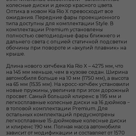
колесные диски и декор красного цвета.
Оптика в новом Kia Rio X превосходит все
ожидания. Передние фары проекционного
типа доступны для комплектации Style. В
комплектации Premium установлены
полностью светодиодные фары ближнего и
дальнего света c опцией статичной подсветки
обочины при повороте и «акулий плавник» на
крыше.
Длина нового хэтчбека Kia Rio X – 4275 мм, что
на 145 мм меньше, чем в кузове седан. Ширина
автомобиля больше на 10 мм (1750 мм), а высота
на 65 мм (1535 мм). На кросс-хэтчбек установили
новые пружины, увеличив при этом дорожный
просвет. Самый большой клиренс в 195 мм и
легкосплавные колесные диски на 16 дюймов −
в топовой комплектации Premium. Для
остальных комплектаций предусмотрены
легкосплавные 15-дюймовые колесные диски
и клиренс 190 мм. Полная масса автомобиля
зависит от модификации и составляет от 1570