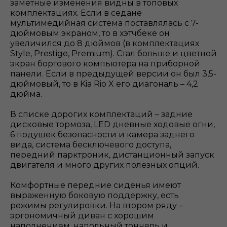
заметные изменения видны в топовых
комплектациях. Если в седане
мультимедийная система поставлялась с 7-
дюймовым экраном, то в хэтчбеке он
увеличился до 8 дюймов (в комплектациях
Style, Prestige, Premium). Стал больше и цветной
экран бортового компьютера на приборной
панели. Если в предыдущей версии он был 3,5-
дюймовый, то в Kia Rio X его диагональ – 4,2
дюйма.
В списке дорогих комплектаций – задние
дисковые тормоза, LED дневные ходовые огни,
6 подушек безопасности и камера заднего
вида, система бесключевого доступа,
передний парктроник, дистанционный запуск
двигателя и много других полезных опций.
Комфортные передние сиденья имеют
выраженную боковую поддержку, есть
режимы регулировки. На втором ряду –
эргономичный диван с хорошим
наполнением, напольный тоннель и