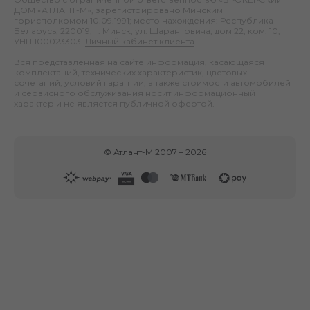
ДОМ «АТЛАНТ-М», зарегистрировано Минским
горисполкомом 10.09.1991; место нахождения: Республика
Беларусь, 220019, г. Минск, ул. Шаранговича, дом 22, ком. 10;
УНП 100023303.
Личный кабинет клиента
.
Вся представленная на сайте информация, касающаяся
комплектаций, технических характеристик, цветовых
сочетаний, условий гарантии, а также стоимости автомобилей
и сервисного обслуживания носит информационный
характер и не является публичной офертой.
©
Атлант-М
2007 –
2026