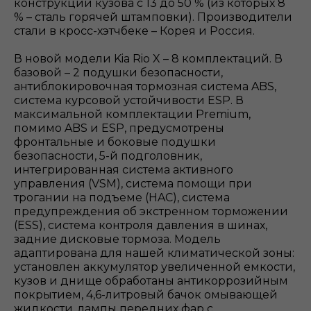
конструкции кузова с 13 до 50 % (из которых 8
% – сталь горячей штамповки). Производители
стали в кросс-хэтчбеке – Корея и Россия.
В новой модели Kia Rio X – 8 комплектаций. В
базовой – 2 подушки безопасности,
антиблокировочная тормозная система ABS,
система курсовой устойчивости ESP. В
максимальной комплектации Premium,
помимо ABS и ESP, предусмотрены
фронтальные и боковые подушки
безопасности, 5-й подголовник,
интегрированная система активного
управления (VSM), система помощи при
трогании на подъеме (HAC), система
предупреждения об экстренном торможении
(ESS), система контроля давления в шинах,
задние дисковые тормоза. Модель
адаптирована для нашей климатической зоны:
установлен аккумулятор увеличенной емкости,
кузов и днище обработаны антикоррозийным
покрытием, 4,6-литровый бачок омывающей
жидкости, лампы передних фар с