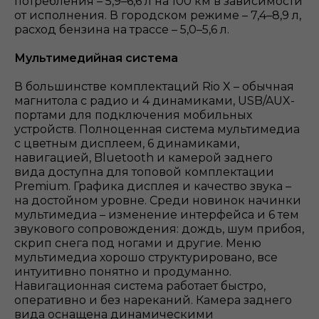
потребления – 5,9–6,6 л на 100 км в зависимости
от исполнения. В городском режиме – 7,4–8,9 л,
расход бензина на трассе – 5,0–5,6 л.
Мультимедийная система
В большинстве комплектаций Rio X – обычная
магнитола с радио и 4 динамиками, USB/AUX-
портами для подключения мобильных
устройств. Полноценная система мультимедиа
с цветным дисплеем, 6 динамиками,
навигацией, Bluetooth и камерой заднего
вида доступна для топовой комплектации
Premium. Графика дисплея и качество звука –
на достойном уровне. Среди новинок начинки
мультимедиа – изменение интерфейса и 6 тем
звукового сопровождения: дождь, шум прибоя,
скрип снега под ногами и другие. Меню
мультимедиа хорошо структурировано, все
интуитивно понятно и продуманно.
Навигационная система работает быстро,
оперативно и без нареканий. Камера заднего
вида оснащена динамическими