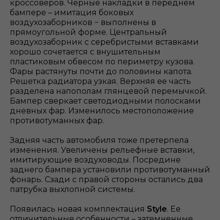
кроссоверов. Черные накладки в переднем
бампере – имитация боковых
воздухозаборников − выполнены в
прямоугольной форме. Центральный
воздухозаборник с серебристыми вставками
хорошо сочетается с внушительным
пластиковым обвесом по периметру кузова.
Фары растянуты почти до половины капота.
Решетка радиатора узкая. Верхняя ее часть
разделена напополам глянцевой перемычкой.
Бампер сверкает светодиодными полосками
дневных фар. Изменилось местоположение
противотуманных фар.
Задняя часть автомобиля тоже претерпела
изменения. Увеличены рельефные вставки,
имитирующие воздуховоды. Посредине
заднего бампера установили противотуманный
фонарь. Сзади с правой стороны остались два
патрубка выхлопной системы.
Появилась новая комплектация
Style
. Ее
отличительные особенности – затемненные