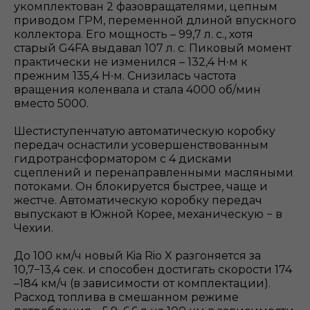
укомплектован 2 фазовращателями, цепным
приводом ГРМ, переменной длиной впускного
коллектора. Его мощность – 99,7 л. с., хотя
старый G4FA выдавал 107 л. с. Пиковый момент
практически не изменился – 132,4 H∙м к
прежним 135,4 H∙м. Снизилась частота
вращения коленвала и стала 4000 об/мин
вместо 5000.
Шестиступенчатую автоматическую коробку
передач оснастили усовершенствованным
гидротрансформатором с 4 дисками
сцеплений и перенаправленными масляными
потоками. Он блокируется быстрее, чаще и
жестче. Автоматическую коробку передач
выпускают в Южной Корее, механическую − в
Чехии.
До 100 км/ч новый Kia Rio X разгоняется за
10,7−13,4 сек. и способен достигать скорости 174
–184 км/ч (в зависимости от комплектации).
Расход топлива в смешанном режиме