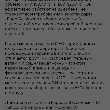
объемом 1,4 л (99,7 л. с.) и 1,6 л (123 л. с.). Они
эффективно работают на 92-м бензине и
отвечают всем требованиям экостандарта
«Евро-5». Можно выбрать модель с 6-
ступенчатой механической коробкой передач
либо с автоматической с тем же количеством
ступеней.
Мотор мощностью 1,6 л G4FG серии Gamma
выпускается на территории Кореи. От
предыдущей версии двигателя G4FC он
отличается другими распределительными
валами, поршнями, впускным трактом
переменной длины и еще одним
фазовращателем на выпуске. Несмотря на
сохраненную мощность в 123 л. с., крутящий
момент снизился на 4,3 H∙м, а частота вращения
коленвала, наоборот, возросла на 650 оборотов
в минуту.
Двигатель семейства Kappa G4LC объемом 1,4 л
– абсолютно новый для модели. Он