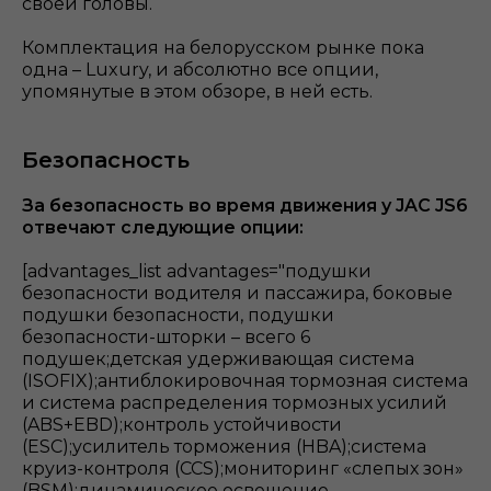
своей головы.
Комплектация на белорусском рынке пока
одна – Luxury, и абсолютно все опции,
упомянутые в этом обзоре, в ней есть.
Безопасность
За безопасность во время движения у JAC JS6
отвечают следующие опции:
[advantages_list advantages="подушки
безопасности водителя и пассажира, боковые
подушки безопасности, подушки
безопасности-шторки – всего 6
подушек;детская удерживающая система
(ISOFIX);антиблокировочная тормозная система
и система распределения тормозных усилий
(ABS+EBD);контроль устойчивости
(ESC);усилитель торможения (HBA);система
круиз-контроля (CCS);мониторинг «слепых зон»
(BSM);динамическое освещение