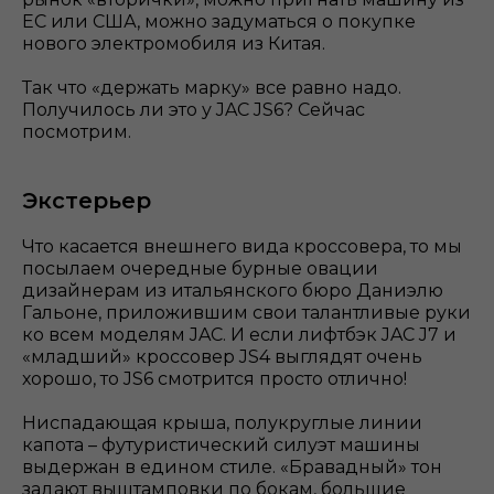
ЕС или США, можно задуматься о покупке
нового электромобиля из Китая.
Так что «держать марку» все равно надо.
Получилось ли это у JAC JS6? Сейчас
посмотрим.
Экстерьер
Что касается внешнего вида кроссовера, то мы
посылаем очередные бурные овации
дизайнерам из итальянского бюро Даниэлю
Гальоне, приложившим свои талантливые руки
ко всем моделям JAC. И если лифтбэк JAC J7 и
«младший» кроссовер JS4 выглядят очень
хорошо, то JS6 смотрится просто отлично!
Ниспадающая крыша, полукруглые линии
капота – футуристический силуэт машины
выдержан в едином стиле. «Бравадный» тон
задают выштамповки по бокам, большие