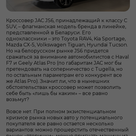
Кроссовер JAC JS6, принадлежащий к классу C
SUV, – флагманская модель бренда в линейке,
представленной в Беларуси. Его
одноклассники – это Toyota RAV4, Kia Sportage,
Mazda CX-5, Volkswagen Tiguan, Hyundai Tucson.
Но на белорусском рынке JS6 придется
сражаться за внимание автомобилистов с Haval
F7 и Geely Atlas Pro (по габаритам JAC мог бы
претендовать на соперничество с Tugella, но
по остальным параметрам его конкурент все
же Atlas Pro). Значит ли, что в нынешних
обстоятельствах кроссовер может позволить
себе быть «лишь бы каким» – все равно
возьмут?
Вовсе нет. При полном экзистенциальном
кризисе рынка новых авто у потенциального
покупателя все равно остается несколько
вариантов: можно прошерстить отечественный
рынок «вторички», можно пригнать машину из