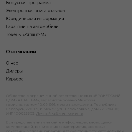
Бонусная программа
Электронная книга отзывов
Юридическая информация
Гарантии на автомобили
Токены «Атлант-М»
О компании
О нас
Дилеры
Карьера
Общество с ограниченной ответственностью «БРОКЕРСКИЙ
ДОМ «АТЛАНТ-М», зарегистрировано Минским
горисполкомом 10.09.1991; место нахождения: Республика
Беларусь, 220019, г. Минск, ул. Шаранговича, дом 22, ком. 10;
УНП 100023303.
Личный кабинет клиента
.
Вся представленная на сайте информация, касающаяся
комплектаций, технических характеристик, цветовых
сочетаний, условий гарантии, а также стоимости автомобилей