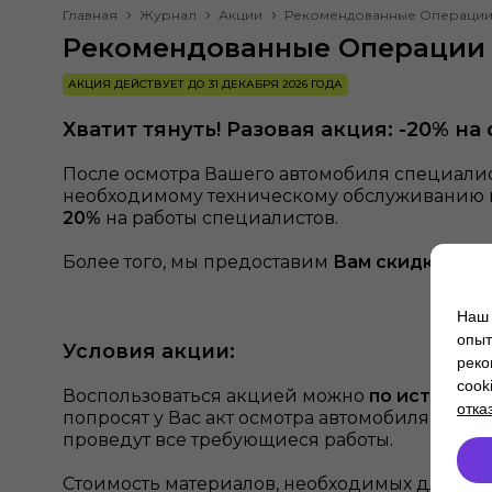
Главная
Журнал
Акции
Рекомендованные Операции п
Рекомендованные Операции п
АКЦИЯ ДЕЙСТВУЕТ ДО 31 ДЕКАБРЯ 2026 ГОДА
Хватит тянуть! Разовая акция: -20% на
После осмотра Вашего автомобиля специалис
необходимому техническому обслуживанию и
20%
на работы специалистов.
Более того, мы предоставим
Вам скидку в ра
Наш 
опыт
Условия акции:
реко
cook
Воспользоваться акцией можно
по истечени
отка
попросят у Вас акт осмотра автомобиля с р
проведут все требующиеся работы.
Стоимость материалов, необходимых для уст