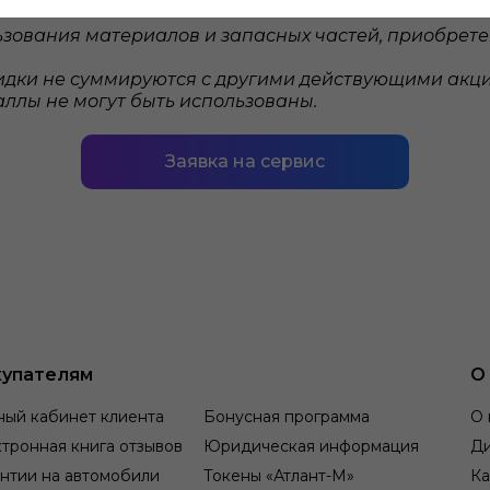
зования материалов и запасных частей, приобретен
скидки не суммируются с другими действующими ак
ллы не могут быть использованы.
Заявка на сервис
упателям
О
ный кабинет клиента
Бонусная программа
О 
тронная книга отзывов
Юридическая информация
Д
нтии на автомобили
Токены «Атлант-М»
Ка