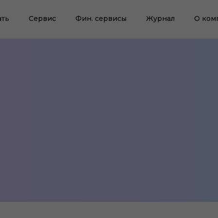
ать
Сервис
Фин. сервисы
Журнал
О ком