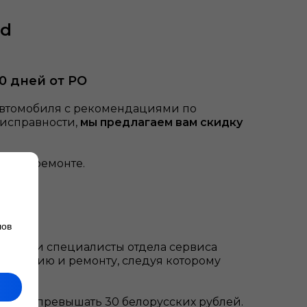
rd
10 дней от РО
 автомобиля с рекомендациями по
еисправности,
мы предлагаем вам скидку
я при ремонте.
лов
я
. Наши специалисты отдела сервиса
уживанию и ремонту, следуя которому
олжна превышать 30 белорусских рублей.