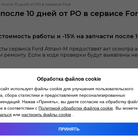
осле 10 дней от РО в сервисе Ford
осле 10 дней от РО в сервисе Fo
 стоимость работы и -15% на запчасти после 
ты сервиса Ford Атлант-М предоставят акт осмотра
 ремонту. Если в ходе проверки будут выявлены н
змере 15%
на запчасти, которые будут использоватьс
Обработка файлов cookie
сайт использует файлы cookie для улучшения пользовательского
а, сбора статистики и предоставления персонализированных
мендаций. Нажав «Принять», вы даете согласие на обработку фай
ie в соответствии с
Политикой обработки файлов cookie
. Вы можете
ю 10 дней от последнего ремонтного обслуживани
заться
или
настроить файлы cookie
.
екомендациями по необходимому техническому обсл
ПРИНЯТЬ
ранения неисправности в рамках действия акции, д