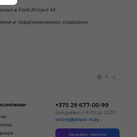
ных в Ford Атлант-М.
циями и предложениями, скидками
1
 компании
+375 29 677-00-99
Ежедневно с 8:00 до 20:30
нас
online@atlant-m.by
илеры
рьера
Заказать звонок