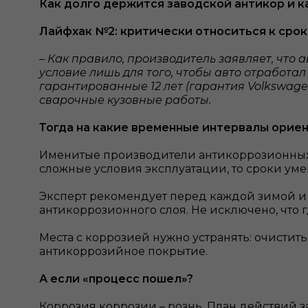
Как долго держится заводской антикор и ка
Лайфхак №2: критически относиться к срок
– Как правило, производитель заявляет, что
условие лишь для того, чтобы авто отработал
гарантированные 12 лет (гарантия Volkswage
сварочные кузовные работы.
Тогда на какие временные интервалы орие
Именитые производители антикоррозионных сос
сложные условия эксплуатации, то сроки уме
Эксперт рекомендует перед каждой зимой и п
антикоррозионного слоя. Не исключено, что г
Места с коррозией нужно устранять: очистит
антикоррозийное покрытие.
А если «процесс пошел»?
Коррозия коррозии – рознь. План действий за