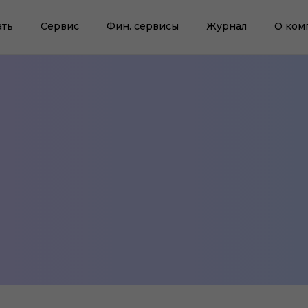
ать
Сервис
Фин. сервисы
Журнал
О ком