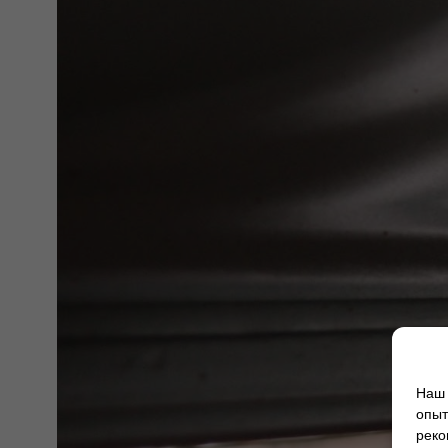
Наш 
опыт
реко