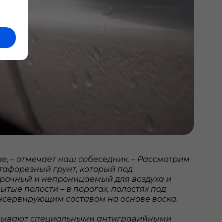
, – отмечает наш собеседник.
–
Рассмотрим
атафорезный грунт, который под
 прочный и непроницаемый для воздуха и
тые полости – в порогах, полостях под
онсервирующим составом на основе воска.
окрывают специальными антигравийными