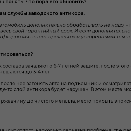
к понять, что пора его обновить?
ам службы заводского антикора.
 автомобиль дополнительно обрабатывать не надо,
–
 весь свой гарантийный срок. И если дополнительно 
n) коррозия станет проявляться ускоренными темпам
нтироваться?
тавов заявляют о 6-7 летней защите, после этого с
ньшаются до 3-4 лет.
осле нее загонять авто на подъемник и осматриват
де-то слой антикора будет нарушен. В этом месте мо
ь ржавчину до чистого металла, место покрыть эпокс
висит от того, насколько серьезна проблема, где ра