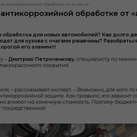
 об антикоррозийной обработке от «а» до «я»
б антикоррозийной обработке от «а
обработка для новых автомобилей? Как долго дер
одят для кузова с очагами ржавчины? Разобраться 
дорогой его элемент!
у –
Дмитрию Петроченкову
, специалисту по техни
 лакокрасочного покрытия.
иля,
– рассказывает эксперт. –
Возможно, для кого-то
тикоррозийной защите. Как правило, это зависит от 
но влияют на конечную стоимость. Поэтому бюджет
т посредственной.