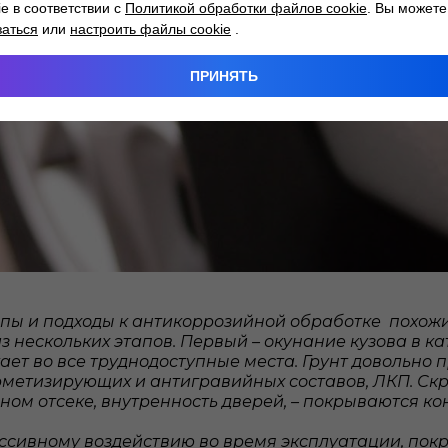
ie в соответствии с
Политикой обработки файлов cookie
. Вы можете
заться
или
настроить файлы cookie
.
ПРИНЯТЬ
пы и подходы к антикоррозийной обработке похожие
з нескольких этапов. Первый – окунание кузова в к
ает во все труднодоступные места. Грунт довольно
метизирующих и антигравийных составов, ЛКП. Скры
ном отсеке, внутренность дверей, – покрываются к
ессивному воздействию во время эксплуатации, п