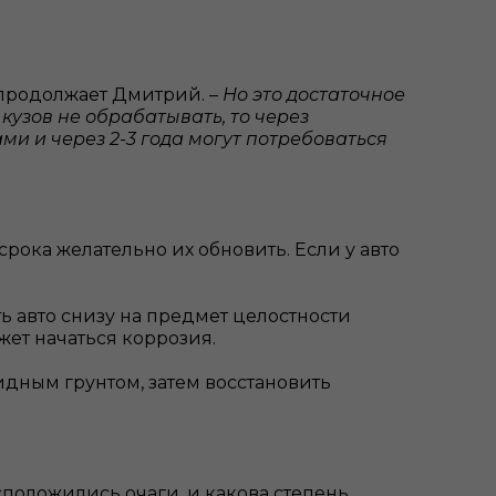
 продолжает Дмитрий.
– Но это достаточное
кузов не обрабатывать, то через
и и через 2-3 года могут потребоваться
рока желательно их обновить. Если у авто
ь авто снизу на предмет целостности
жет начаться коррозия.
идным грунтом, затем восстановить
сположились очаги, и какова степень