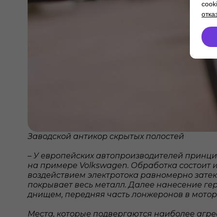
cook
отка
Заводской антикор скрытых полостей
– У европейских автопроизводителей принци
на примере Volkswagen. Обработка состоит и
воздействием электротока равномерно затек
покрывает весь металл. Далее нанесение гер
днищем, передняя часть лонжеронов в мотор
Места, которые подвергаются наиболее агр