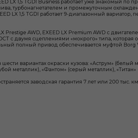
D LX 1,5 TGDI Business работает уже знакомый по 
ва, турбонагнетателем и промежуточным охлаждение
ED LX 1,5 TGDI работает 9-диапазонный вариатор
Prestige AWD, EXEED LX Premium AWD с двигателем 1.
CT с двумя сцеплениями «мокрого» типа, которая о
альный полный привод обеспечивается муфтой Borg 
шести вариантах окраски кузова: «Аструм» (белый м
убой металлик), «Фантом» (серый металлик), «Титан»
траняется заводская гарантия 7 лет или 200 тыс. к