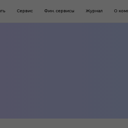
ать
Сервис
Фин. сервисы
Журнал
О ком