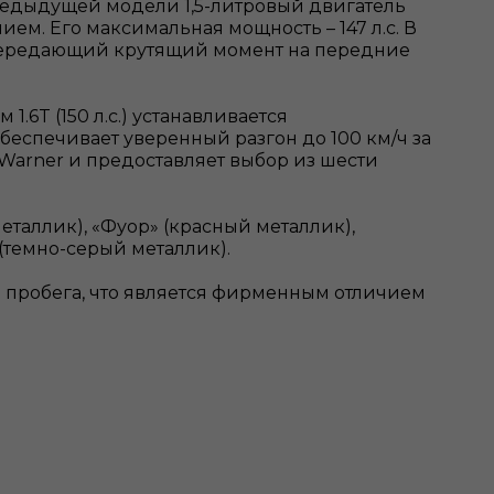
предыдущей модели 1,5-литровый двигатель
м. Его максимальная мощность – 147 л.с. В
, передающий крутящий момент на передние
6T (150 л.с.) устанавливается
беспечивает уверенный разгон до 100 км/ч за
Warner и предоставляет выбор из шести
еталлик), «Фуор» (красный металлик),
 (темно-серый металлик).
м пробега, что является фирменным отличием