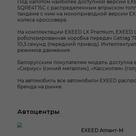
Под капотом наиболее доступной версии EXEE
SQRE4T15C с распределенным впрыском топли
тандеме с ним на моноприводной версии EXE
колеса кроссовера.
На комплектации EXEED LX Premium, EXEED LX 
роботизированная коробка передач Getrag 7D
10,3 секунд (передний привод). Интеллекту
режимов движения.
Белорусским покупателям модель доступна в 
«Сириус» (синий металлик), «Кассиопея» (гол
На автомобиль все автомобили EXEED распрос
бренда на рынке.
Автоцентры
EXEED Атлант-М