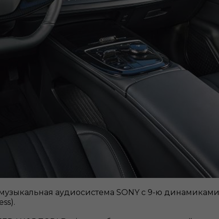
 музыкальная аудиосистема SONY с 9-ю динамиками
и (версия Business).