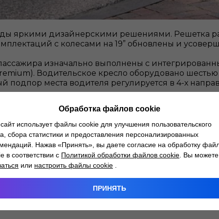
ляды яркими дизайнерскими решениями. Решетка ра
омплектаций с колесами на 19” обновлены и усовер
пассажира изначально выполнены с интегрированн
 Premium). Водительское кресло оборудовано шесть
й подпор места водителя регулируется в 4-х напра
Обработка файлов cookie
проводная зарядка для мобильных устройств (мощност
сайт использует файлы cookie для улучшения пользовательского
тимедиа (два экрана диагональю 12.3” каждый, раз
а, сбора статистики и предоставления персонализированных
мендаций. Нажав «Принять», вы даете согласие на обработку фай
ie в соответствии с
Политикой обработки файлов cookie
. Вы можете
лнен с применением новой технологии «нажатия и 
заться
или
настроить файлы cookie
.
личных функций с целью предотвращения от случа
ПРИНЯТЬ
винке теперь тоже полностью сенсорное. А еще то