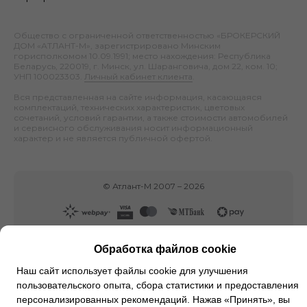
Общество с ограниченной ответственностью «БРОКЕРСКИЙ
ДОМ «АТЛАНТ-М», зарегистрировано Минским
горисполкомом 10.09.1991; место нахождения: Республика
Беларусь, 220019, г. Минск, ул. Шаранговича, дом 22, ком. 10;
УНП 100023303.
Личный кабинет клиента
.
Вся представленная на сайте информация, касающаяся
комплектаций, технических характеристик, цветовых
сочетаний, условий гарантии, а также стоимости автомобилей
и сервисного обслуживания носит информационный
характер и не является публичной офертой.
©
Атлант-М
2007 –
2026
Обработка файлов cookie
Наш сайт использует файлы cookie для улучшения
пользовательского опыта, сбора статистики и предоставления
персонализированных рекомендаций. Нажав «Принять», вы