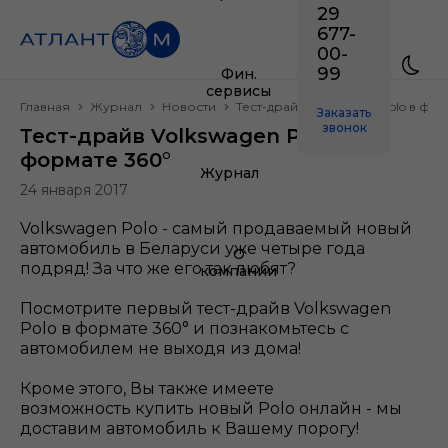
29
677-
00-
99
Фин.
сервисы
Главная
Журнал
Новости
Тест-драйв Volkswagen Polo в фо
Заказать
звонок
Тест-драйв Volkswagen Polo в
формате 360°
Журнал
24 января 2017
Volkswagen Polo - самый продаваемый новый
автомобиль в Беларуси уже четыре года
О
подряд! За что же его так любят?
компании
Посмотрите первый тест-драйв Volkswagen
Polo в формате 360° и познакомьтесь с
автомобилем не выходя из дома!
Кроме этого, Вы также имеете
возможность купить новый Polo онлайн - мы
доставим автомобиль к Вашему порогу!