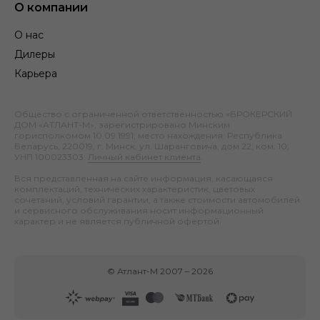
О компании
О нас
Дилеры
Карьера
Общество с ограниченной ответственностью «БРОКЕРСКИЙ
ДОМ «АТЛАНТ-М», зарегистрировано Минским
горисполкомом 10.09.1991; место нахождения: Республика
Беларусь, 220019, г. Минск, ул. Шаранговича, дом 22, ком. 10;
УНП 100023303.
Личный кабинет клиента
.
Вся представленная на сайте информация, касающаяся
комплектаций, технических характеристик, цветовых
сочетаний, условий гарантии, а также стоимости автомобилей
и сервисного обслуживания носит информационный
характер и не является публичной офертой.
©
Атлант-М
2007 –
2026