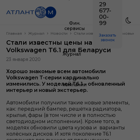
29
677-
00-
99
Фин.
сервисы
Главная
Журнал
Новости
Стали известны цены на новые Vo
Заказать
звонок
Стали известны цены на новые
Volkswagen T6.1 для Беларуси
Журнал
23 января 2020
Хорошо знакомые всем автомобили
Volkswagen T-серии кардинально
О
изменились. У моделей Т6.1 – обновленный
компании
интерьер и новый экстерьер.
Автомобили получили такие новые элементы,
как: передний бампер, решётка радиатора,
крылья, фары (в том числе и в полностью
светодиодном исполнении). Кроме того, в
моделях обновили цвета кузова и варианты
колёсных дисков. И хотя поколение Т6.1