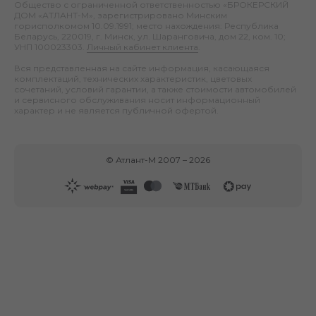
Общество с ограниченной ответственностью «БРОКЕРСКИЙ
ДОМ «АТЛАНТ-М», зарегистрировано Минским
горисполкомом 10.09.1991; место нахождения: Республика
Беларусь, 220019, г. Минск, ул. Шаранговича, дом 22, ком. 10;
УНП 100023303.
Личный кабинет клиента
.
Вся представленная на сайте информация, касающаяся
комплектаций, технических характеристик, цветовых
сочетаний, условий гарантии, а также стоимости автомобилей
и сервисного обслуживания носит информационный
характер и не является публичной офертой.
©
Атлант-М
2007 –
2026