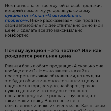
Немногие знают про другой способ продажи,
который ломает эту устаревшую систему –
аукцион от «Атлант-М автомобили с
пробегом»
.
Ниже рассказываем, как продать
свой автомобиль по действительно рыночной
цене и сделать всё это максимально
комфортно.
Почему аукцион – это честно? Или как
рождается реальная цена
Главная боль любого продавца: «А сколько она
вообще стоит?». Можно залезть на сайты,
посмотреть похожие объявления, но вряд ли
это будет объективно: кто-то завысил цену в
надежде на торг, кому-то, наоборот, срочно
нужны деньги и поэтому он осознанно
поставил цену ниже рынка, а случается, что
таких машин как у Вас и вовсе нет в
объявлениях или же их очень мало. Как в таком
случае определить рыночную цену? И что