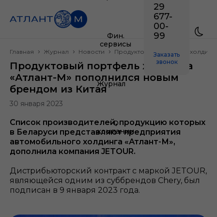
29
677-
00-
99
Фин.
сервисы
Главная
Журнал
Новости
Продуктовый портфель холдинга
Заказать
звонок
Продуктовый портфель холдинга
«Атлант-М» пополнился новым
Журнал
брендом из Китая
30 января 2023
Список производителей, продукцию которых
О
компании
в Беларуси представляют предприятия
автомобильного холдинга «Атлант-М»,
дополнила компания JETOUR.
Дистрибьюторский контракт с маркой JETOUR,
являющейся одним из суббрендов Chery, был
подписан в 9 января 2023 года.