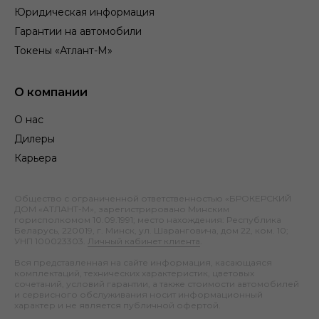
Юридическая информация
Гарантии на автомобили
Токены «Атлант-М»
О компании
О нас
Дилеры
Карьера
Общество с ограниченной ответственностью «БРОКЕРСКИЙ
ДОМ «АТЛАНТ-М», зарегистрировано Минским
горисполкомом 10.09.1991; место нахождения: Республика
Беларусь, 220019, г. Минск, ул. Шаранговича, дом 22, ком. 10;
УНП 100023303.
Личный кабинет клиента
.
Вся представленная на сайте информация, касающаяся
комплектаций, технических характеристик, цветовых
сочетаний, условий гарантии, а также стоимости автомобилей
и сервисного обслуживания носит информационный
характер и не является публичной офертой.