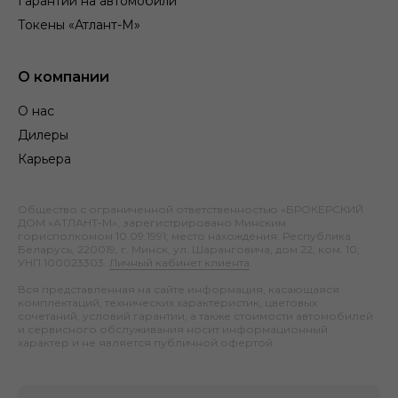
Гарантии на автомобили
Токены «Атлант-М»
О компании
О нас
Дилеры
Карьера
Общество с ограниченной ответственностью «БРОКЕРСКИЙ
ДОМ «АТЛАНТ-М», зарегистрировано Минским
горисполкомом 10.09.1991; место нахождения: Республика
Беларусь, 220019, г. Минск, ул. Шаранговича, дом 22, ком. 10;
УНП 100023303.
Личный кабинет клиента
.
Вся представленная на сайте информация, касающаяся
комплектаций, технических характеристик, цветовых
сочетаний, условий гарантии, а также стоимости автомобилей
и сервисного обслуживания носит информационный
характер и не является публичной офертой.