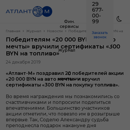
29
677-
00-
99
Фин.
сервисы
Главная
Журнал
Новости
Победителям «20 000 BYN на авт
Заказать
звонок
Победителям «20 000 BYN на авто
мечты» вручили сертификаты «300
Журнал
BYN на топливо»
24 декабря 2019
«Атлант-М» поздравил 20 победителей акции
О
компании
«20 000 BYN на авто мечты» и вручил
сертификаты «300 BYN на покупку топлива».
Во время награждения мы познакомились со
счастливчиками и попросили поделиться
впечатлениями. Большинство участников
акции отметили, что повезло им в розыгрыше
впервые. Так, Соделю Александру судьба
преподнесла подарок накануне дня