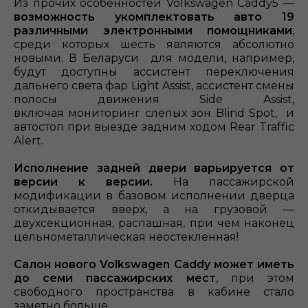
Из прочих особенностей Volkswagen Caddy5 —
возможность укомплектовать авто 19
различными электронными помощниками
,
среди которых шесть являются абсолютно
новыми. В Беларуси для модели, например,
будут доступны ассистент переключения
дальнего света фар Light Assist, ассистент смены
полосы движения Side Assist,
включая мониторинг слепых зон Blind Spot, и
автостоп при выезде задним ходом Rear Traffic
Alert.
Исполнение задней двери варьируется от
версии к версии.
На пассажирской
модификации в базовом исполнении дверца
откидывается вверх, а на грузовой —
двухсекционная, распашная, при чем наконец
цельнометаллическая неостекленная!
Салон нового Volkswagen Caddy может иметь
до семи пассажирских мест
, при этом
свободного пространства в кабине стало
заметно больше.