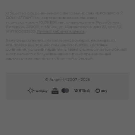
Общество с ограниченной ответственностью «БРОКЕРСКИЙ
ДОМ «АТЛАНТ-М», зарегистрировано Минским
горисполкомом 10.09.1991; место нахождения: Республика
Беларусь, 220019, г. Минск, ул. Шаранговича, дом 22, ком. 10;
УНП 100023303.
Личный кабинет клиента
.
Вся представленная на сайте информация, касающаяся
комплектаций, технических характеристик, цветовых
сочетаний, условий гарантии, а также стоимости автомобилей
и сервисного обслуживания носит информационный
характер и не является публичной офертой.
©
Атлант-М
2007 –
2026