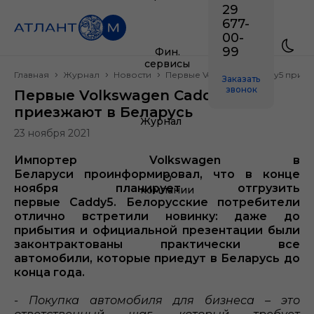
29
677-
00-
99
Фин.
сервисы
Главная
Журнал
Новости
Первые Volkswagen Caddy5 приез
Заказать
звонок
Первые Volkswagen Caddy5
приезжают в Беларусь
Журнал
23 ноября 2021
Импортер Volkswagen в
Беларуси проинформировал, что в конце
О
ноября планирует отгрузить
компании
первые Caddy5. Белорусские потребители
отлично встретили новинку: даже до
прибытия и официальной презентации были
законтрактованы практически все
автомобили, которые приедут в Беларусь до
конца года.
- Покупка автомобиля для бизнеса – это