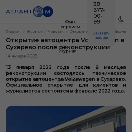
29
677-
00-
99
Фин.
сервисы
Главная
Журнал
Новости
Открытие автоцентра Volkswagen
Заказать
звонок
Открытие автоцентра Volkswagen в
Сухарево после реконструкции
Журнал
14 января 2022
13 января 2022 года после 8 месяцев
реконструкции состоялось техническое
О
открытие автоцентра Volkswagen в Сухарево.
компании
Официальное открытие для клиентов и
журналистов состоится в феврале 2022 года.