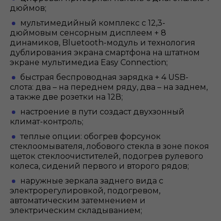
дюймов;
мультимедийный комплекс с 12,3-
дюймовым сенсорным дисплеем + 8
динамиков, Bluetooth-модуль и технология
дублирования экрана смартфона на штатном
экране мультимедиa Easy Connection;
быстрая беспроводная зарядка + 4 USB-
слота: два – на переднем ряду, два – на заднем,
а также две розетки на 12В;
настроение в пути создаст двухзонный
климат-контроль;
теплые опции: обогрев форсунок
стеклоомывателя, лобового стекла в зоне покоя
щеток стеклоочистителей, подогрев рулевого
колеса, сидений первого и второго рядов;
наружные зеркала заднего вида с
электрорегулировкой, подогревом,
автоматическим затемнением и
электрическим складыванием;