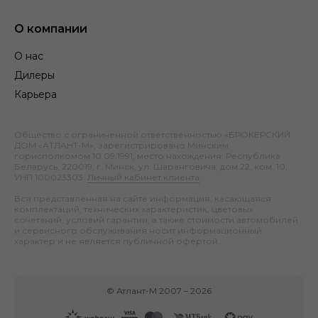
О компании
О нас
Дилеры
Карьера
Общество с ограниченной ответственностью «БРОКЕРСКИЙ
ДОМ «АТЛАНТ-М», зарегистрировано Минским
горисполкомом 10.09.1991; место нахождения: Республика
Беларусь, 220019, г. Минск, ул. Шаранговича, дом 22, ком. 10;
УНП 100023303.
Личный кабинет клиента
.
Вся представленная на сайте информация, касающаяся
комплектаций, технических характеристик, цветовых
сочетаний, условий гарантии, а также стоимости автомобилей
и сервисного обслуживания носит информационный
характер и не является публичной офертой.
©
Атлант-М
2007 –
2026