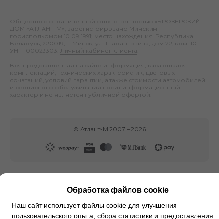
Общество с ограниченной ответственностью «БРОКЕРСКИЙ
ДОМ «АТЛАНТ-М», зарегистрировано Минским
горисполкомом 10.09.1991; место нахождения: Республика
Беларусь, 220019, г. Минск, ул. Шаранговича, дом 22, ком. 10;
УНП 100023303.
Личный кабинет клиента
.
Вся представленная на сайте информация, касающаяся
комплектаций, технических характеристик, цветовых
сочетаний, условий гарантии, а также стоимости автомобилей
и сервисного обслуживания носит информационный
характер и не является публичной офертой.
©
Атлант-М
2007 –
2026
Обработка файлов cookie
Наш сайт использует файлы cookie для улучшения
пользовательского опыта, сбора статистики и предоставления