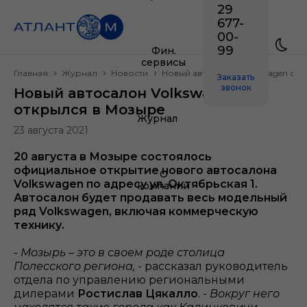
29
677-
00-
99
Фин.
сервисы
Главная
Журнал
Новости
Новый автосалон Volkswagen от
Заказать
звонок
Новый автосалон Volkswagen
открылся в Мозыре
Журнал
23 августа 2021
20 августа в Мозыре состоялось
официальное открытие нового автосалона
О
Volkswagen по адресу ул. Октябрьская 1.
компании
Автосалон будет продавать весь модельный
ряд Volkswagen, включая коммерческую
технику.
- Мозырь – это в своем роде столица
Полесского региона,
- рассказал руководитель
отдела по управлению региональными
дилерами
Ростислав Цякалло
. -
Вокруг него