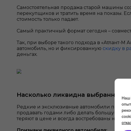
Самостоятельная продажа старой машины созд
перекупщиков и тратить время на показы. Ес
стоимость только падает.
Самый практичный формат сегодня – совмест
Так, при выборе такого подхода в «Атлант-М
автомобиль, но и фиксированную
скидку в р
деньгах.
Насколько ликвидна выбранная м
Наш 
опыт
Редкие и эксклюзивные автомобили помогают
реко
продавать годами либо делать большую скид
cook
теряют в цене и всегда востребованы на рынк
отка
Признаки ликвидного автомобиля: