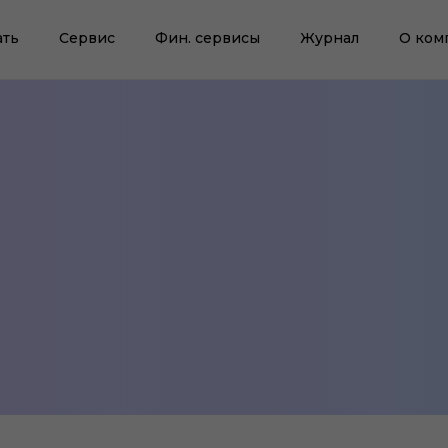
ать
Сервис
Фин. сервисы
Журнал
О ком