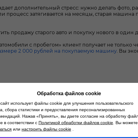
ает дополнительный стресс: нужно делать фото, ра
ли процесс затягивается на месяцы, старая машина 
ить продажу старого авто и покупку нового в один
 Автомобили с пробегом» клиент получает не только
азмере 2 000 рублей на покупаемую машину
. Вы эк
Обработка файлов cookie
одель?
сайт использует файлы cookie для улучшения пользовательского
а, сбора статистики и предоставления персонализированных
 выделиться на дороге, но при последующей прода
мендаций. Нажав «Принять», вы даете согласие на обработку фай
ку. Если Вы хотите сохранить свои вложения, выб
ie в соответствии с
Политикой обработки файлов cookie
. Вы можете
е.
заться
или
настроить файлы cookie
.