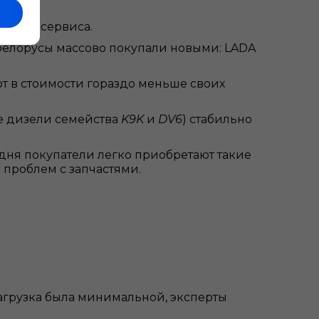
о автосервиса.
елорусы массово покупали новыми: LADA
т в стоимости гораздо меньше своих
е дизели семейства
K9K
и
DV6
) стабильно
дня покупатели легко приобретают такие
 проблем с запчастями.
агрузка была минимальной, эксперты