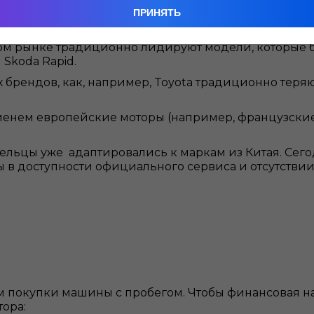
ПРИНЯТЬ
ыть недорогой в содержании и понятной для любог
м рынке традиционно лидируют модели, которые б
и Skoda Rapid.
брендов, как, например, Toyota традиционно теряю
енем европейские моторы (например, французски
льцы уже адаптировались к маркам из Китая. Сего
 в доступности официального сервиса и отсутствии
м покупки машины с пробегом. Чтобы финансовая н
ора: