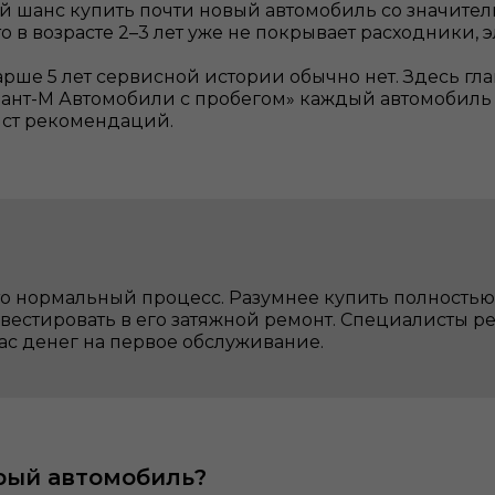
й шанс купить почти новый автомобиль со значител
то в возрасте 2–3 лет уже не покрывает расходники
рше 5 лет сервисной истории обычно нет. Здесь гл
лант-М Автомобили с пробегом» каждый автомобиль 
ист рекомендаций.
это нормальный процесс. Разумнее купить полность
вестировать в его затяжной ремонт. Специалисты ре
пас денег на первое обслуживание.
арый автомобиль?