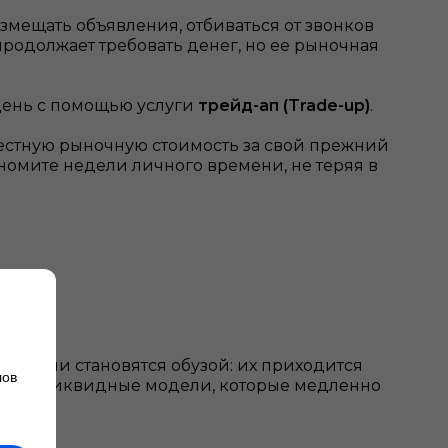
змещать объявления, отбиваться от звонков
продолжает требовать денег, но ее рыночная
 день с помощью услуги
трейд-ап (Trade-up)
.
 честную рыночную стоимость за свой прежний
ономите недели личного времени, не теряя в
же они становятся обузой: их приходится
лов
ирайте ликвидные модели, которые медленно