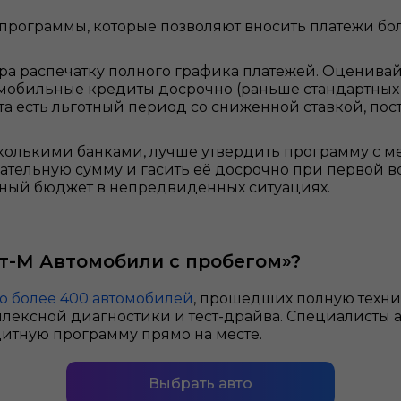
программы, которые позволяют вносить платежи бо
а распечатку полного графика платежей. Оценивайт
мобильные кредиты досрочно (раньше стандартных 7–
та есть льготный период со сниженной ставкой, по
олькими банками, лучше утвердить программу с 
тельную сумму и гасить её досрочно при первой во
ейный бюджет в непредвиденных ситуациях.
нт-М Автомобили с пробегом»?
о более 400 автомобилей
, прошедших полную техн
лексной диагностики и тест-драйва. Специалисты 
итную программу прямо на месте.
Выбрать авто