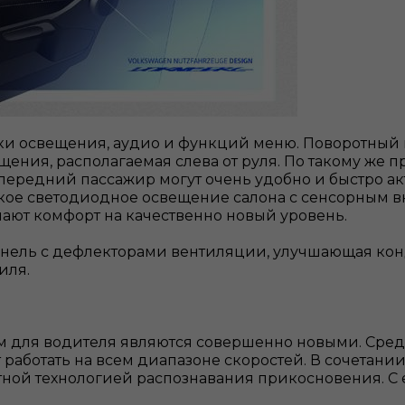
ки освещения, аудио и функций меню. Поворотный п
ения, располагаемая слева от руля. По такому же 
 передний пассажир могут очень удобно и быстро 
яркое светодиодное освещение салона с сенсорным
мают комфорт на качественно новый уровень.
панель с дефлекторами вентиляции, улучшающая к
иля.
тем для водителя являются совершенно новыми. Сре
аботать на всем диапазоне скоростей. В сочетании 
тной технологией распознавания прикосновения. С