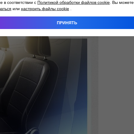
nit, OCU) и интегрированной картой eSIM информац
ie в соответствии с
Политикой обработки файлов cookie
. Вы можете
 и функциям экосистемы Volkswagen We. Таким обра
заться
или
настроить файлы cookie
.
ПРИНЯТЬ