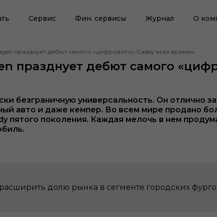
ать
Сервис
Фин. сервисы
Журнал
О ком
agen празднует дебют самого «цифрового» Caddy всех времен
en празднует дебют самого «цифр
ки безграничную универсальность. Он отлично з
ный авто и даже кемпер. Во всем мире продано бо
 пятого поколения. Каждая мелочь в нем продума
обиль.
расширить долю рынка в сегменте городских фурго