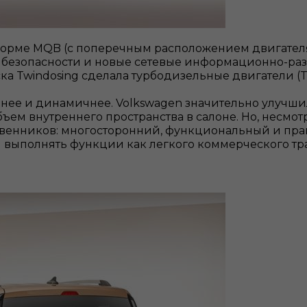
форме MQB (с поперечным расположением двигателя
 безопасности и новые сетевые информационно-раз
а Twindosing сделала турбодизельные двигатели (TD
ивнее и динамичнее. Volkswagen значительно улучш
м внутреннего пространства в салоне. Но, несмотря
нников: многосторонний, функциональный и практи
 выполнять функции как легкого коммерческого тра