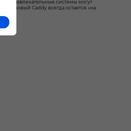
ионно-развлекательные системы могут
зом, новый Caddy всегда остается «на