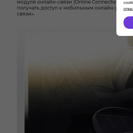
модуля онлайн-связи (Online Connectivity U
cook
получать доступ к мобильным онлайн-услугам
отка
связи».