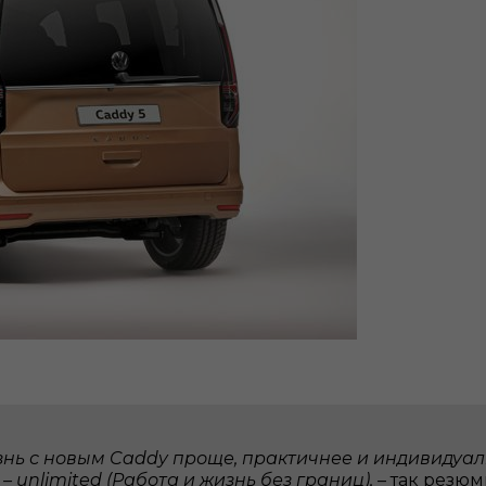
нь с новым Caddy проще, практичнее и индивидуальн
 – unlimited (Работа и жизнь без границ),
– так резю