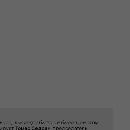
ее, чем когда бы то ни было. При этом
мирует
Томас Седран
, председатель