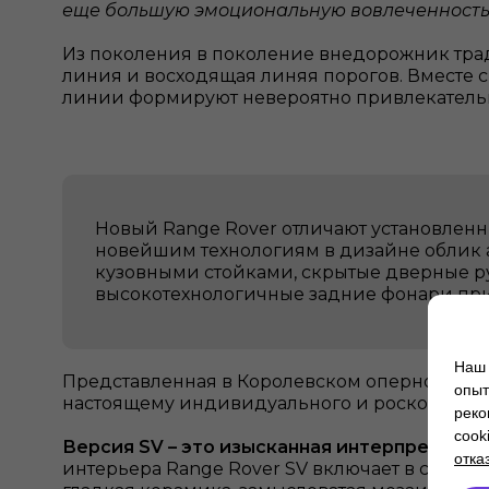
еще большую эмоциональную вовлеченность
Из поколения в поколение внедорожник тра
линия и восходящая линяя порогов. Вместе 
линии формируют невероятно привлекатель
Новый Range Rover отличают установленн
новейшим технологиям в дизайне облик 
кузовными стойками, скрытые дверные ру
высокотехнологичные задние фонари пр
Наш 
Представленная в Королевском оперном теа
опыт
настоящему индивидуального и роскошного 
реко
cook
Версия SV – это изысканная интерпретация
отка
интерьера Range Rover SV включает в себя п