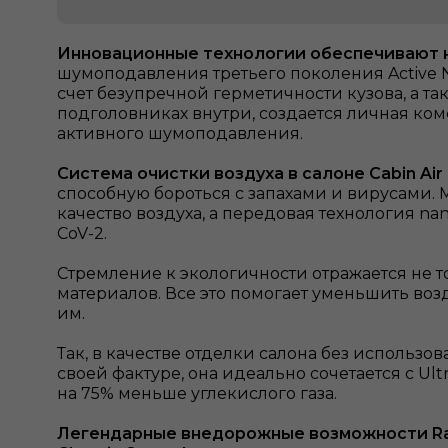
Инновационные технологии обеспечивают н
шумоподавления третьего поколения Active No
счет безупречной герметичности кузова, а 
подголовниках внутри, создается личная ко
активного шумоподавления.
Система очистки воздуха в салоне Cabin Air P
способную бороться с запахами и вирусами.
качество воздуха, а передовая технология n
CoV-2.
Стремление к экологичности отражается не 
материалов. Все это помогает уменьшить во
им.
Так, в качестве отделки салона без использо
своей фактуре, она идеально сочетается с Ul
на 75% меньше углекислого газа.
Легендарные внедорожные возможности Ran