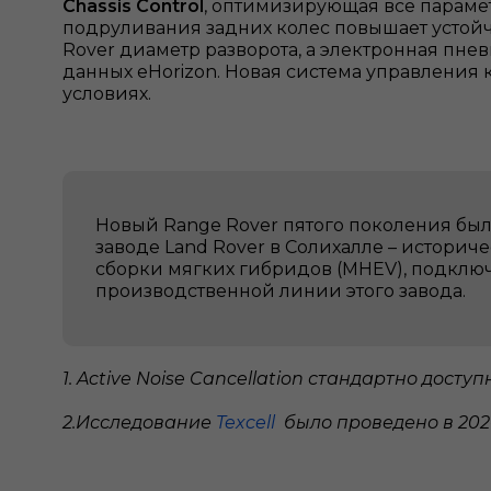
Chassis Control
, оптимизирующая все парамет
подруливания задних колес повышает устойч
Rover диаметр разворота, а электронная п
данных eHorizon. Новая система управления 
условиях.
Новый Range Rover пятого поколения был
заводе Land Rover в Солихалле – историч
сборки мягких гибридов (MHEV), подклю
производственной линии этого завода.
1. Active Noise Cancellation стандартно дос
2.Исследование
Texcell
было проведено в 202