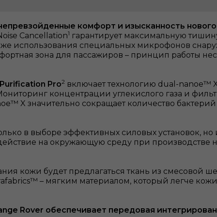
епревзойденные комфорт и изысканность нового 
1
ise Cancellation
гарантирует максимальную тишину
также использования специальных микрофонов снар
мфортная зона для пассажиров – принцип работы не
2
urification Pro
включает технологию dual-nanoe™ 
 Мониторинг концентрации углекислого газа и филь
anoe™ X значительно сокращает количество бактери
только в выборе эффективных силовых установок, н
здействие на окружающую среду при производстве н
вания кожи будет предлагаться ткань из смесовой ше
trafabrics™ – мягким материалом, который легче кож
ge Rover обеспечивает передовая интегрированн