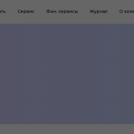
ать
Сервис
Фин. сервисы
Журнал
О ком