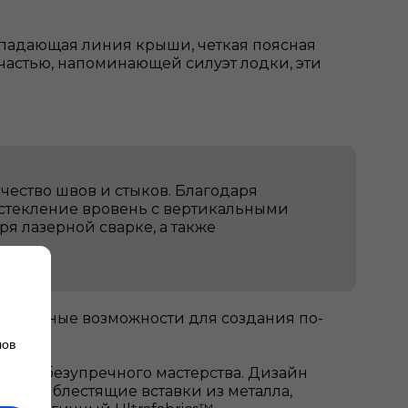
падающая линия крыши, четкая поясная
частью, напоминающей силуэт лодки, эти
чество швов и стыков. Благодаря
Остекление вровень с вертикальными
я лазерной сварке, а также
граничные возможности для создания по-
лов
щение безупречного мастерства. Дизайн
е как блестящие вставки из металла,