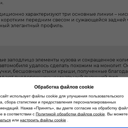
».
диционно характеризуют три основные линии – нис
с коротким передним свесом и сужающейся задней 
ный элегантный профиль.
ые заподлицо элементы кузова и сокращенное коли
автомобиля удалось сделать похожим на монолит. 
чки, бесшовные стыки крыши, полученные благодар
идают внедорожнику уникальный внешний вид.
Обработка файлов cookie
сайт использует файлы cookie для улучшения пользовательского
тре версия
Range Rover SV
также предоставляет без
а, сбора статистики и предоставления персонализированных
автомобиля.
мендаций. Нажав «Принять», вы даете согласие на обработку фай
ie в соответствии с
Политикой обработки файлов cookie
. Вы можете
 роскоши и индивидуальности Range Rover
, вопло
заться
или
настроить файлы cookie
.
ремиальную отделку и эксклюзивные материалы, таки