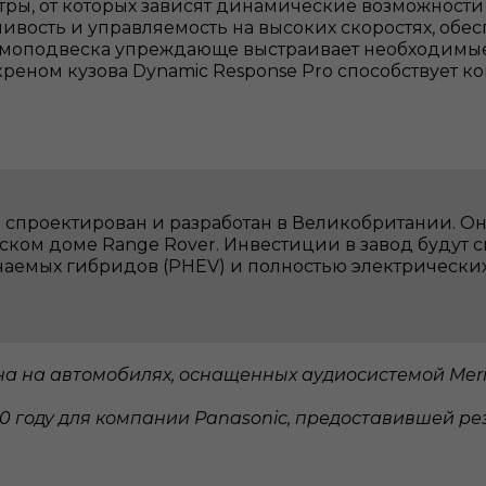
ры, от которых зависят динамические возможности
ивость и управляемость на высоких скоростях, обе
невмоподвеска упреждающе выстраивает необходим
креном кузова Dynamic Response Pro способствует 
 спроектирован и разработан в Великобритании. О
еском доме Range Rover. Инвестиции в завод будут
чаемых гибридов (PHEV) и полностью электрически
тупна на автомобилях, оснащенных аудиосистемой Mer
0 году для компании Panasonic, предоставившей ре