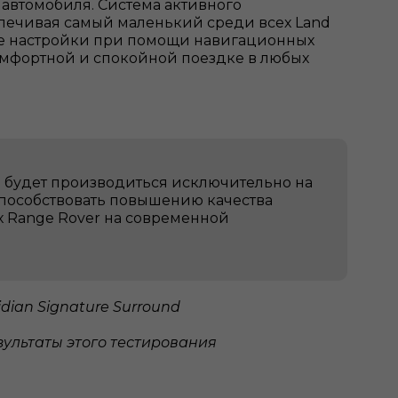
 автомобиля. Система активного
спечивая самый маленький среди всех Land
ые настройки при помощи навигационных
комфортной и спокойной поездке в любых
н будет производиться исключительно на
 способствовать повышению качества
х Range Rover на современной
idian Signature Surround
зультаты этого тестирования