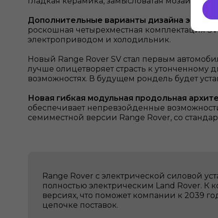
гладкая керамика, замысловатая мозаика в ст
Дополнительные варианты дизайна экстерьера
роскошная четырехместная комплектация SV 
электроприводом и холодильник.
Новый Range Rover SV стал первым автомоби
лучше олицетворяет страсть к утонченному
возможностях. В будущем рондель будет устан
Новая гибкая модульная продольная архитек
обеспечивает непревзойденные возможности 
семиместной версии Range Rover, со станда
Range Rover с электрической силовой ус
полностью электрическим Land Rover. К к
версиях, что поможет компании к 2039 го
цепочке поставок.