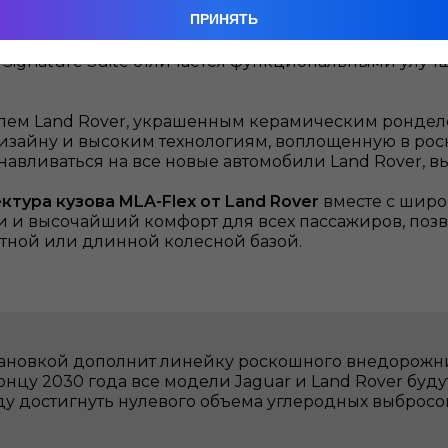
иле маркетри, а также высококачественная кожа или
ПРИНЯТЬ
, такие как SV Serenity и SV Intrepid
, предлагаю
Signature Suite отличается функциональными улучш
лем Land Rover, украшенным керамическим ронделе
 дизайну и высоким технологиям, воплощенную в р
авливаться на все новые автомобили Land Rover, вып
тура кузова MLA-Flex от Land Rover
вместе с широ
и высочайший комфорт для всех пассажиров, позвол
ртной или длинной колесной базой.
тановкой дополнит линейку роскошного внедорожни
онцу 2030 года все модели Jaguar и Land Rover буд
ду достигнуть нулевого объема углеродных выбросов