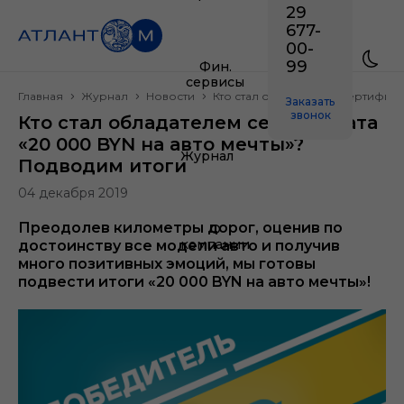
29
677-
00-
99
Фин.
сервисы
Главная
Журнал
Новости
Кто стал обладателем сертифика
Заказать
звонок
Кто стал обладателем сертификата
«20 000 BYN на авто мечты»?
Журнал
Подводим итоги
04 декабря 2019
Преодолев километры дорог, оценив по
О
компании
достоинству все модели авто и получив
много позитивных эмоций, мы готовы
подвести итоги «20 000 BYN на авто мечты»!