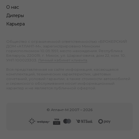
О нас
Дилеры
Карьера
Общество с ограниченной ответственностью «БРОКЕРСКИЙ
ДОМ «АТЛАНТ-М», зарегистрировано Минским
горисполкомом 10.09.1991; место нахождения: Республика
Беларусь, 220019, г. Минск, ул. Шаранговича, дом 22, ком. 10;
УНП 100023303.
Личный кабинет клиента
.
Вся представленная на сайте информация, касающаяся
комплектаций, технических характеристик, цветовых
сочетаний, условий гарантии, а также стоимости автомобилей
и сервисного обслуживания носит информационный
характер и не является публичной офертой.
©
Атлант-М
2007 –
2026