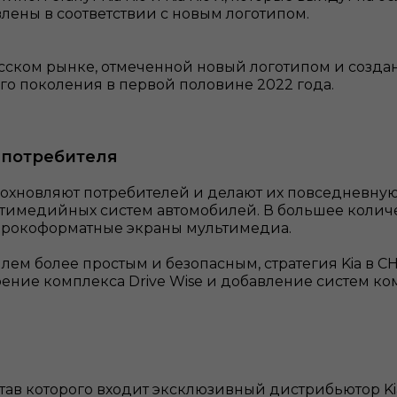
влены в соответствии с новым логотипом.
сском рынке, отмеченной новый логотипом и созда
5-го поколения в первой половине 2022 года.
 потребителя
дохновляют потребителей и делают их повседневную
ьтимедийных систем автомобилей. В большее коли
ирокоформатные экраны мультимедиа.
илем более простым и безопасным, стратегия Kia в 
ение комплекса Drive Wise и добавление систем ко
став которого входит эксклюзивный дистрибьютор K