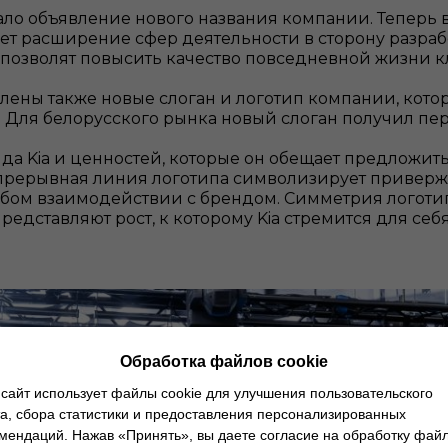
о объявление нового названия компании. Теперь в н
начает расширение сфер деятельности в сторону раз
 позволят повысить качество повседневной жизни 
ены также новые слоган и логотип компании, котор
. Для белорусского рынка новый слоган получил п
а Kia и ценностей, которые он обещает предложить
прерывная линия логотипа символизирует приверже
ом взаимодействии с брендом. Симметрия логотип
дставляют рост, к которому Kia стремится для себя,
Обработка файлов cookie
сайт использует файлы cookie для улучшения пользовательского
а, сбора статистики и предоставления персонализированных
мендаций. Нажав «Принять», вы даете согласие на обработку фай