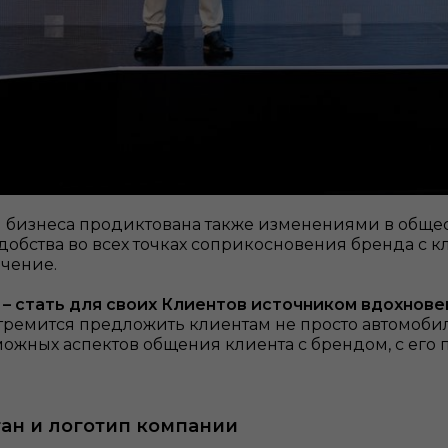
 бизнеса продиктована также изменениями в общес
добства во всех точках соприкосновения бренда с к
чение.
 – стать для своих Клиентов источником вдохнове
стремится предложить клиентам не просто автомоби
зможных аспектов общения клиента с брендом, с его
ган и логотип компании