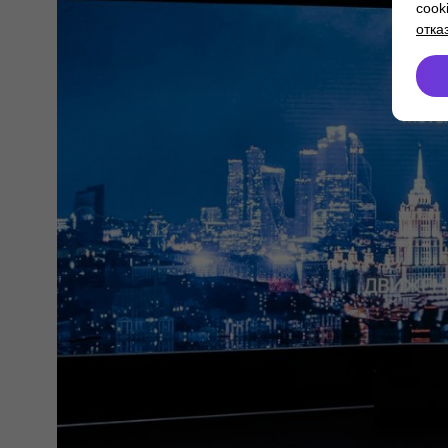
cook
отка