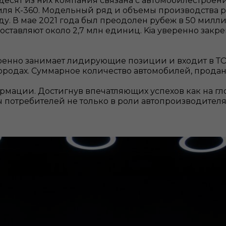
десят из них компания связана с автомобилестроени
обиля К-360. Модельный ряд и объемы производства
оду. В мае 2021 года был преодолен рубеж в 50 мил
оставляют около 2,7 млн единиц. Kia уверенно зак
енно занимает лидирующие позиции и входит в ТО
ородах. Суммарное количество автомобилей, проданны
ормации. Достигнув впечатляющих успехов как на гло
ы потребителей не только в роли автопроизводител