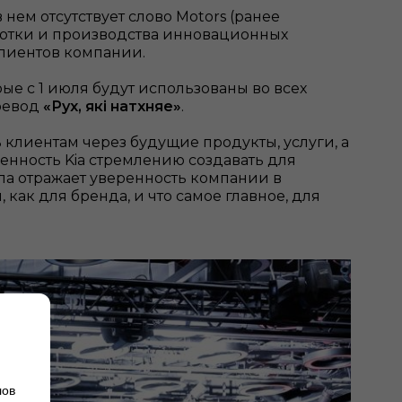
ем отсутствует слово Motors (ранее
работки и производства инновационных
клиентов компании.
ые с 1 июля будут использованы во всех
еревод
«Рух, якi натхняе»
.
 клиентам через будущие продукты, услуги, а
нность Kia стремлению создавать для
а отражает уверенность компании в
 как для бренда, и что самое главное, для
лов