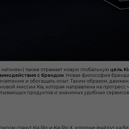
кi натхняе») также отражает новую глобальную
цель K
заимодействия с брендом
. Новая философия бренда
печатления и обогащать опыт. Таким образом, движен
новой миссии Kia, которая направлена на прогрес
ватывающих продуктов и значимых удобных сервисов
ом станут Kia Rio и Kia Rio X, которые выйдут на б