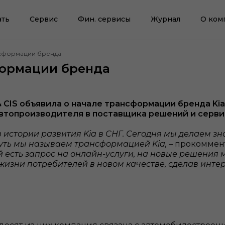
ать
Сервис
Фин. сервисы
Журнал
О ком
нсформации бренда
формации бренда
ia & CIS объявила о начале трансформации бренда K
автопроизводителя в поставщика решений и серв
 истории развития Kia в СНГ. Сегодня мы делаем зн
путь мы называем трансформацией Kia,
– прокоммен
 есть запрос на онлайн-услуги, на новые решения 
 жизни потребителей в новом качестве, сделав инте