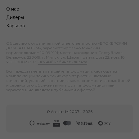
О нас
Дилеры
Карьера
Общество с ограниченной ответственностью «БРОКЕРСКИЙ
ДОМ «АТЛАНТ-М», зарегистрировано Минским
горисполкомом 10.09.1991; место нахождения: Республика
Беларусь, 220019, г. Минск, ул. Шаранговича, дом 22, ком. 10;
УНП 100023303.
Личный кабинет клиента
.
Вся представленная на сайте информация, касающаяся
комплектаций, технических характеристик, цветовых
сочетаний, условий гарантии, а также стоимости автомобилей
и сервисного обслуживания носит информационный
характер и не является публичной офертой.
©
Атлант-М
2007 –
2026