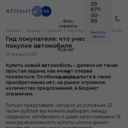
29
677-
00-
99
Фин.
сервисы
Главная
Журнал
Новости
Гид покупателя: что учесть при
Заказать
звонок
Гид покупателя: что учесть при
покупке автомобиля
Журнал
10 января 2020
Купить новый автомобиль – далеко не такая
простая задача, как может сперва
О
показаться. Особенно если опыта в таких
компании
приобретениях нет, на рынке огромное
количество предложений, а бюджет
ограничен.
Только представьте: сегодня за условные 25
тысяч рублей вы можете выбирать между
седанами, хэтчбеками и даже кроссоверами. И
иногда возможность купить «почти джип»