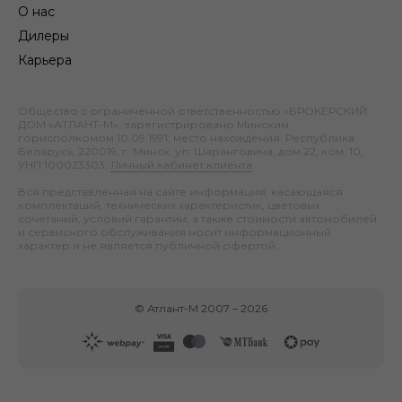
О нас
Дилеры
Карьера
Общество с ограниченной ответственностью «БРОКЕРСКИЙ
ДОМ «АТЛАНТ-М», зарегистрировано Минским
горисполкомом 10.09.1991; место нахождения: Республика
Беларусь, 220019, г. Минск, ул. Шаранговича, дом 22, ком. 10;
УНП 100023303.
Личный кабинет клиента
.
Вся представленная на сайте информация, касающаяся
комплектаций, технических характеристик, цветовых
сочетаний, условий гарантии, а также стоимости автомобилей
и сервисного обслуживания носит информационный
характер и не является публичной офертой.
©
Атлант-М
2007 –
2026