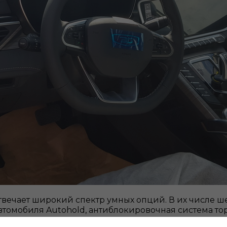
отвечает широкий спектр умных опций. В их числе ш
томобиля Autohold, антиблокировочная система то
м замедлении, ассистенты при старте и спуске на 