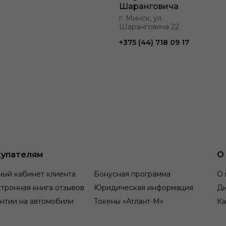
Шаранговича
г. Минск, ул.
Шаранговича 22
+375 (44) 718 09 17
упателям
О
ный кабинет клиента
Бонусная программа
О 
тронная книга отзывов
Юридическая информация
Д
нтии на автомобили
Токены «Атлант-М»
Ка