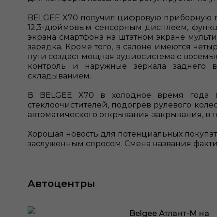
BELGEE X70 получил цифровую приборную п
12,3-дюймовым сенсорным дисплеем, функц
экрана смартфона на штатном экране мульти
зарядка. Кроме того, в салоне имеются четыр
пути создаст мощная аудиосистема с восемью
контроль и наружные зеркала заднего в
складыванием.
В BELGEE X70 в холодное время года пр
стеклоочистителей, подогрев рулевого коле
автоматического открывания-закрывания, в т
Хорошая новость для потенциальных покупател
заслуженным спросом. Смена названия факт
Автоцентры
Belgee Атлант-М на