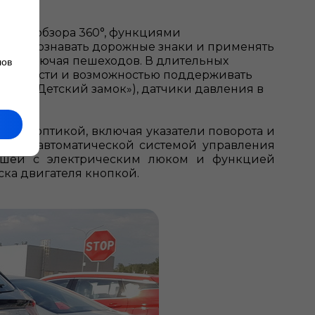
вого обзора 360°, функциями
н распознавать дорожные знаки и применять
ти, включая пешеходов. В длительных
лов
м скорости и возможностью поддерживать
да («Детский замок»), датчики давления в
ной оптикой, включая указатели поворота и
рей и автоматической системой управления
ышей с электрическим люком и функцией
ска двигателя кнопкой.