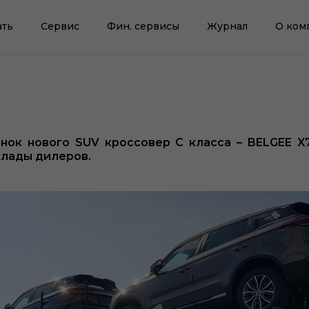
ать
Сервис
Фин. сервисы
Журнал
О ком
ок нового SUV кроссовер С класса – BELGEE X7
склады дилеров.