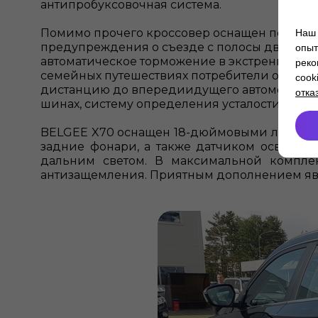
антипробуксовочная система.
Помимо прочего кроссовер оснащен передни
Наш 
предупреждения о съезде с полосы движения
опыт
автоматическое торможение в экстренной си
реко
семейных путешествиях потребители оценят
cook
дистанцию до впередиидущего автомобиля, 
отка
шинах, систему определения усталости водит
BELGEE X70 оснащен 18-дюймовыми легкоспл
задние фонари, а также датчиком освещен
дальним светом. В максимальной компл
антизащемления. Приятным дополнением явля