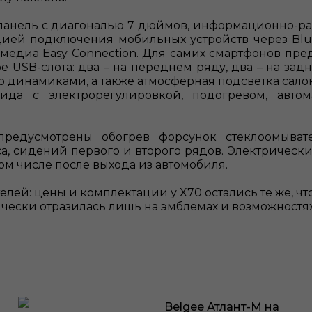
анель c диагональю 7 дюймов, информационно-р
ией подключения мобильных устройств через Blu
медиa Easy Connection. Для самих смартфонов пр
е USB-слота: два – на переднем ряду, два – на задн
 динамиками, а также атмосферная подсветка салон
ида с электрорегулировкой, подогревом, авто
едусмотрены обогрев форсунок стеклоомывате
са, сидений первого и второго рядов. Электриче
ом числе после выхода из автомобиля.
ей: цены и комплектации у X70 остались те же, что 
ически отразилась лишь на эмблемах и возможност
Belgee Атлант-М на