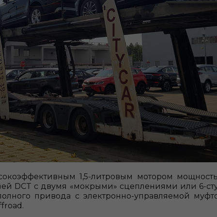
коэффективным 1,5-литровым мотором мощностью 
ией DCT с двумя «мокрыми» сцеплениями или 6-ст
 полного привода с электронно-управляемой му
ffroad.