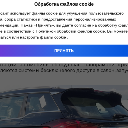
Обработка файлов cookie
ми и задними датчиками парковки, системой круго
сайт использует файлы cookie для улучшения пользовательского
 и удержания в полосе. Автомобиль также способе
а, сбора статистики и предоставления персонализированных
туации при определении объектов на проезжей час
мендаций. Нажав «Принять», вы даете согласие на обработку фай
 интеллектуальный круиз-контроль с ограничителе
ie в соответствии с
Политикой обработки файлов cookie
. Вы можете
функцию блокировки открывания дверей второго ря
заться
или
настроить файлы cookie
.
еля.
ПРИНЯТЬ
авными колесными дисками, полностью светодиод
ия, подсветкой зоны выхода при открывании две
ектации автомобиль оборудован панорамной кр
ются системы бесключевого доступа в салон, запу