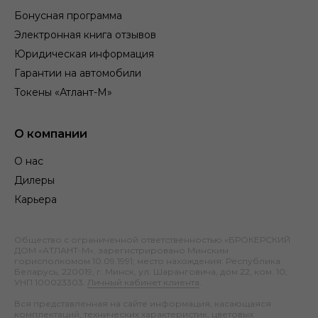
Бонусная программа
Электронная книга отзывов
Юридическая информация
Гарантии на автомобили
Токены «Атлант-М»
О компании
О нас
Дилеры
Карьера
Общество с ограниченной ответственностью «БРОКЕРСКИЙ
ДОМ «АТЛАНТ-М», зарегистрировано Минским
горисполкомом 10.09.1991; место нахождения: Республика
Беларусь, 220019, г. Минск, ул. Шаранговича, дом 22, ком. 10;
УНП 100023303.
Личный кабинет клиента
.
Вся представленная на сайте информация, касающаяся
комплектаций, технических характеристик, цветовых