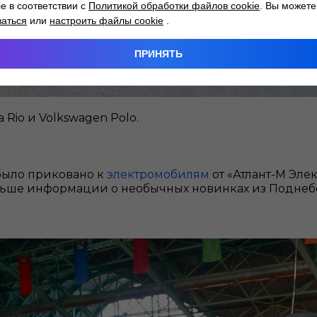
ie в соответствии с
Политикой обработки файлов cookie
. Вы можете
заться
или
настроить файлы cookie
.
ПРИНЯТЬ
a Rio и Volkswagen Polo.
было приковано к
электромобилям
от «Атлант-М Эле
ольше информации о необычных новинках из Поднебе