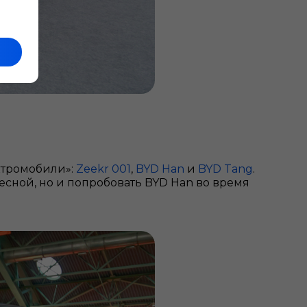
ктромобили»:
Zeekr 001
,
BYD Han
и
BYD Tang
.
сной, но и попробовать BYD Han во время