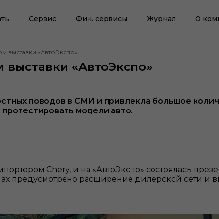
ать
Сервис
Фин. сервисы
Журнал
О ком
ом выставки «АвтоЭкспо»
м выставки «АвтоЭкспо»
остных поводов в СМИ и привлекла большое колич
и протестировать модели авто.
мпортером Chery, и на «АвтоЭкспо» состоялась през
нах предусмотрено расширение дилерской сети и в