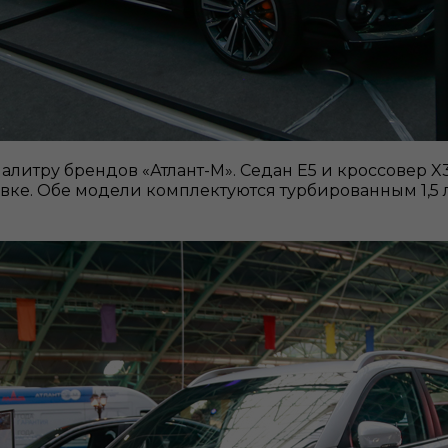
 палитру брендов «Атлант-М». Седан Е5 и кроссовер 
вке. Обе модели комплектуются турбированным 1,5 л 