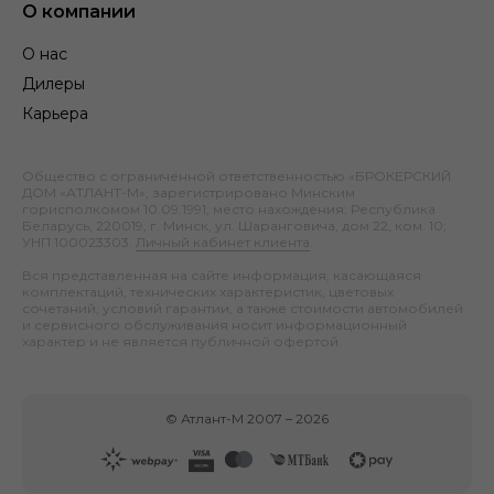
О компании
О нас
Дилеры
Карьера
Общество с ограниченной ответственностью «БРОКЕРСКИЙ
ДОМ «АТЛАНТ-М», зарегистрировано Минским
горисполкомом 10.09.1991; место нахождения: Республика
Беларусь, 220019, г. Минск, ул. Шаранговича, дом 22, ком. 10;
УНП 100023303.
Личный кабинет клиента
.
Вся представленная на сайте информация, касающаяся
комплектаций, технических характеристик, цветовых
сочетаний, условий гарантии, а также стоимости автомобилей
и сервисного обслуживания носит информационный
характер и не является публичной офертой.
©
Атлант-М
2007 –
2026