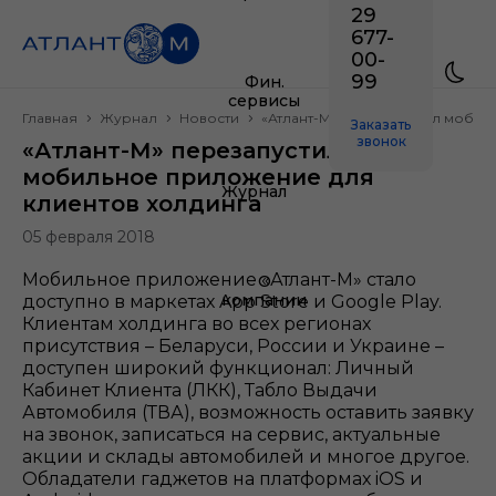
29
677-
00-
99
Фин.
сервисы
Главная
Журнал
Новости
«Атлант-М» перезапустил мобил
Заказать
звонок
«Атлант-М» перезапустил
мобильное приложение для
Журнал
клиентов холдинга
05 февраля 2018
Мобильное приложение «Атлант-М» стало
О
компании
доступно в маркетах App Store и Google Play.
Клиентам холдинга во всех регионах
присутствия – Беларуси, России и Украине –
доступен широкий функционал: Личный
Кабинет Клиента (ЛКК), Табло Выдачи
Автомобиля (ТВА), возможность оставить заявку
на звонок, записаться на сервис, актуальные
акции и склады автомобилей и многое другое.
Обладатели гаджетов на платформах iOS и