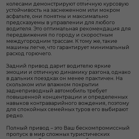
колесами демонстрируют отличную курсовую
устойчивость на заснеженном или мокром
асфальте, они понятны и максимально
предсказуемы в управлении для любого
водителя. Это оптимальная рекомендация для
передвижения по городу и скоростным
междугородним трассам. К тому же, такие
машины легче, что гарантирует минимальный
расход горючего.
Задний привод дарит водителю яркие
эмоции и отличную динамику разгона, однако
в дальних поездках он менее практичен. На
скользком или влажном покрытии
заднеприводный автомобиль требует
повышенной концентрации и определенных
навыков контраварийного вождения, поэтому
для спокойных семейных туров его выбирают
редко.
Полный привод – это Ваш бескомпромиссный
пропуск в мир сложных туристических