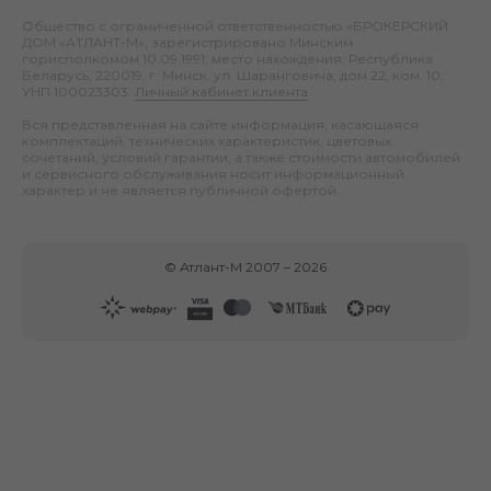
Общество с ограниченной ответственностью «БРОКЕРСКИЙ
ДОМ «АТЛАНТ-М», зарегистрировано Минским
горисполкомом 10.09.1991; место нахождения: Республика
Беларусь, 220019, г. Минск, ул. Шаранговича, дом 22, ком. 10;
УНП 100023303.
Личный кабинет клиента
.
Вся представленная на сайте информация, касающаяся
комплектаций, технических характеристик, цветовых
сочетаний, условий гарантии, а также стоимости автомобилей
и сервисного обслуживания носит информационный
характер и не является публичной офертой.
©
Атлант-М
2007 –
2026