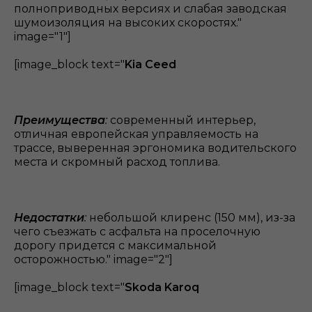
полноприводных версиях и слабая заводская
шумоизоляция на высоких скоростях."
image="1"]
[image_block text="
Kia Ceed
Преимущества
:
современный интерьер,
отличная европейская управляемость на
трассе, выверенная эргономика водительского
места и скромный расход топлива.
Недостатки
:
небольшой клиренс (150 мм), из-за
чего съезжать с асфальта на проселочную
дорогу придется с максимальной
осторожностью." image="2"]
[image_block text="
Skoda Karoq