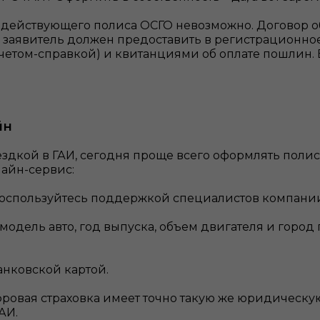
з действующего полиса ОСГО невозможно. Договор о
 заявитель должен предоставить в регистрационное
етом-справкой) и квитанциями об оплате пошлин. Б
йн
ездкой в ГАИ, сегодня проще всего оформлять поли
айн-сервис:
 воспользуйтесь поддержкой специалистов компании
модель авто, год выпуска, объем двигателя и город 
анковской картой.
фровая страховка имеет точно такую же юридическую
АИ.