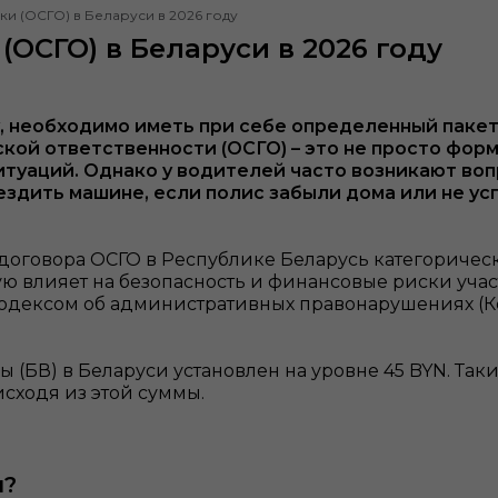
ки (ОСГО) в Беларуси в 2026 году
(ОСГО) в Беларуси в 2026 году
, необходимо иметь при себе определенный пакет
кой ответственности (ОСГО) – это не просто фор
туаций. Однако у водителей часто возникают воп
ездить машине, если полис забыли дома или не ус
договора ОСГО в Республике Беларусь категориче
 влияет на безопасность и финансовые риски учас
 Кодексом об административных правонарушениях (К
ны (БВ) в Беларуси установлен на уровне 45 BYN. Та
исходя из этой суммы.
и?