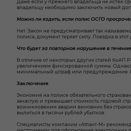
Даже если у прежнего владельца не истек ср
владельцу необходимо заключить новый догов
Можно ли ездить, если полис ОСГО просрочен
Нет. Закон не предусматривает так называемы
полиса, документ теряет силу. Поездка в это
Что будет за повторное нарушение в течение
В отличие от некоторых других статей КоАП РБ
увеличением фиксированной суммы. Однако, е
минимальный штраф или предупреждение. И
Заключение
Экономия на полисе обязательного страхован
зачастую и превышает стоимость годовой стр
возникновении аварии виновник без страхов
вылиться в тысячи рублей убытков.
Специалисты компании «Атлант-М» рекоменд
инструменты для оформления электронных до