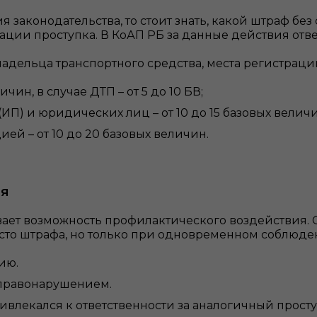
законодательства, то стоит знать, какой штраф без
ции проступка. В КоАП РБ за данные действия отвеча
ладельца транспортного средства, места регистраци
чин, в случае ДТП – от 5 до 10 БВ;
и юридических лиц – от 10 до 15 базовых величин, 
ей – от 10 до 20 базовых величин.
ия
ает возможность профилактического воздействия. 
то штрафа, но только при одновременном соблюде
ию.
 правонарушением.
ивлекался к ответственности за аналогичный проступ