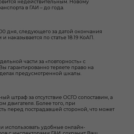
ановится недействительным. Новому
нспорта в ГАИ – до года.
0:00 дня, следующего за датой окончания
 наказывается по статье 18.19 КоАП.
тдельной части за «повторность» с
Вы гарантированно теряете право на
делах предусмотренной шкалы.
ый штраф за отсутствие ОСГО сопоставим, а
м двигателя. Более того, при
ть перед пострадавшей стороной, что может
и использовать удобные онлайн-
ров с инспекторами ГАИ, сохранит Ваш