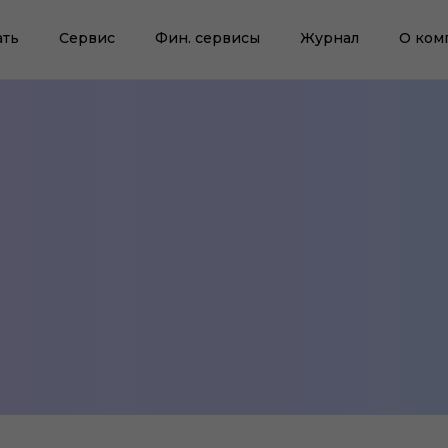
ать
Сервис
Фин. сервисы
Журнал
О ком