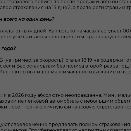
ок страхового полиса, то после продажи авто он ст
ор страхования на 15 дней, а после регистрации тра
 всего на один день?
х «льготных» дней. Как только на часах наступает 0
т день уже считается полноценным правонарушением и
 года?
 (например, за скорость), статья 18.19 не содержит о
сли Вас остановили без полиса второй раз за год, 
нспектор выпишет максимальное взыскание в пре
ия в 2026 году абсолютно неоправданна. Минимальн
аховки на легковой автомобиль с небольшим объемо
ки несет полную личную финансовую ответственнос
уют своевременно продлевать полисы страхования 
кументов. Это убережет вас от неприятных разгово