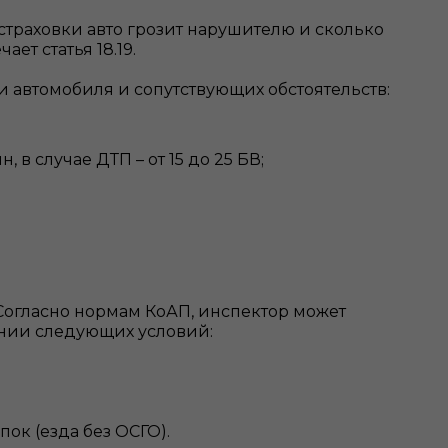
 страховки авто грозит нарушителю и сколько
ет статья 18.19.
и автомобиля и сопутствующих обстоятельств:
в случае ДТП – от 15 до 25 БВ;
Согласно нормам КоАП, инспектор может
нии следующих условий:
ок (езда без ОСГО).