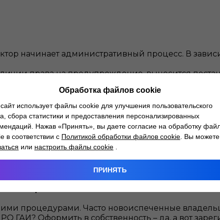
ектор начинает административный процесс. В зависи
аличии права на предупреждение, выносится пост
Обработка файлов cookie
ность в течение года, несогласие, ДТП), составляе
сайт использует файлы cookie для улучшения пользовательского
определяется итоговый размер денежного взыскани
а, сбора статистики и предоставления персонализированных
мендаций. Нажав «Принять», вы даете согласие на обработку фай
а отсутствие ОСГО не забирают. Однако продолжать
дующий пост ГАИ или камера контроля (которые в 2
ie в соответствии с
Политикой обработки файлов cookie
. Вы можете
заться
или
настроить файлы cookie
.
ПРИНЯТЬ
 без страховки
ими процедурами. Часто новоиспеченные владель
РО ГАИ? Оформить в собственность – да, а вот зареги