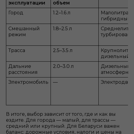
эксплуатации
объем
Город
1.2–1.6 л
Малолитраж
гибридный
Смешанный
1.8–2.5 л
Среднелитр
режим
турбирован
Трасса
2.5–3.5 л
Крупнолитр
дизельный
Дальние
2.0–3.0 л
Дизельный,
расстояния
атмосферны
Электромобиль
—
Электродвиг
В итоге, выбор зависит от того, где и как вы
ездите. Для города — малый, для трассы —
средний или крупный. Для Беларуси важен
баланс: дорожные условия, налоги и цены на