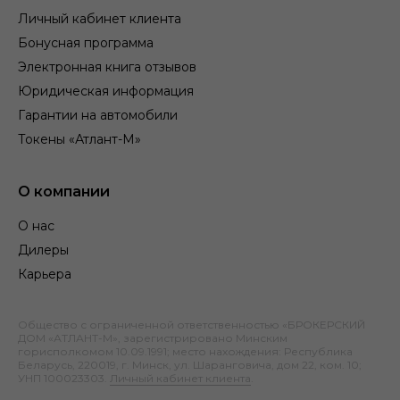
Личный кабинет клиента
Бонусная программа
Электронная книга отзывов
Юридическая информация
Гарантии на автомобили
Токены «Атлант-М»
О компании
О нас
Дилеры
Карьера
Общество с ограниченной ответственностью «БРОКЕРСКИЙ
ДОМ «АТЛАНТ-М», зарегистрировано Минским
горисполкомом 10.09.1991; место нахождения: Республика
Беларусь, 220019, г. Минск, ул. Шаранговича, дом 22, ком. 10;
УНП 100023303.
Личный кабинет клиента
.