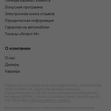
Личный кабинет клиента
Бонусная программа
Электронная книга отзывов
Юридическая информация
Гарантии на автомобили
Токены «Атлант-М»
О компании
О нас
Дилеры
Карьера
Общество с ограниченной ответственностью «БРОКЕРСКИЙ
ДОМ «АТЛАНТ-М», зарегистрировано Минским
горисполкомом 10.09.1991; место нахождения: Республика
Беларусь, 220019, г. Минск, ул. Шаранговича, дом 22, ком. 10;
УНП 100023303.
Личный кабинет клиента
.
Вся представленная на сайте информация, касающаяся