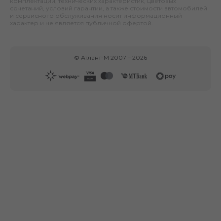
комплектаций, технических характеристик, цветовых
сочетаний, условий гарантии, а также стоимости автомобилей
и сервисного обслуживания носит информационный
характер и не является публичной офертой.
©
Атлант-М
2007 –
2026