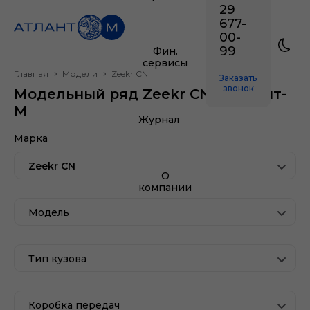
29
677-
00-
99
Фин.
сервисы
Главная
Модели
Zeekr CN
Заказать
звонок
Модельный ряд Zeekr CN в Атлант-
М
Журнал
Марка
Zeekr CN
О
компании
Модель
Тип кузова
Коробка передач