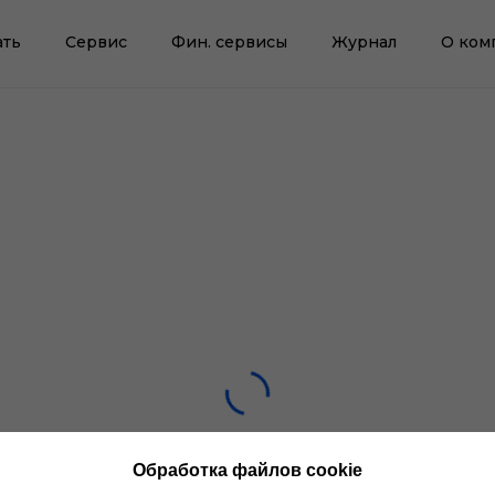
ать
Сервис
Фин. сервисы
Журнал
О ком
Обработка файлов cookie