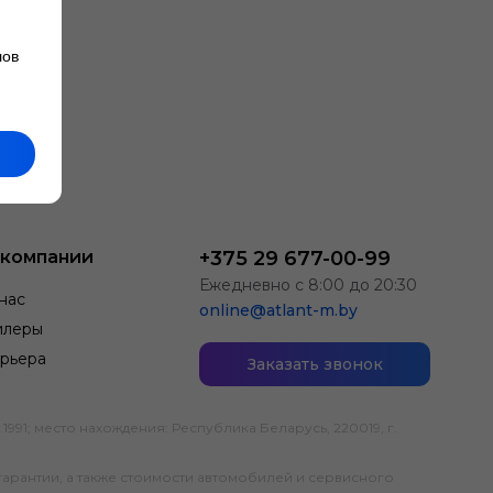
лов
 компании
+375 29 677-00-99
Ежедневно с 8:00 до 20:30
нас
online@atlant-m.by
илеры
рьера
Заказать звонок
; место нахождения: Республика Беларусь, 220019, г.
гарантии, а также стоимости автомобилей и сервисного