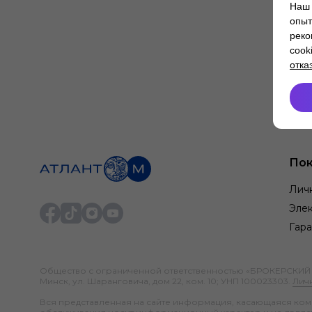
Наш 
опыт
реко
cook
отка
Пок
Лич
Элек
Гара
Общество с ограниченной ответственностью «БРОКЕРСКИЙ ДО
Минск, ул. Шаранговича, дом 22, ком. 10; УНП 100023303.
Лич
Вся представленная на сайте информация, касающаяся компл