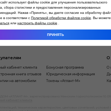
сайт использует файлы cookie для улучшения пользовательского
а, сбора статистики и предоставления персонализированных
мендаций. Нажав «Принять», вы даете согласие на обработку фай
ie в соответствии с
Политикой обработки файлов cookie
. Вы можете
заться
или
настроить файлы cookie
.
ПРИНЯТЬ
упателям
О
ный кабинет клиента
Бонусная программа
О 
тронная книга отзывов
Юридическая информация
Д
нтии на автомобили
Токены «Атлант-М»
Ка
М «АТЛАНТ-М», зарегистрировано Минским горисполкомом 10.09.1991
ный кабинет клиента
.
ектаций, технических характеристик, цветовых сочетаний, условий 