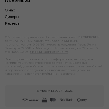
О компании
О нас
Дилеры
Карьера
Общество с ограниченной ответственностью «БРОКЕРСКИЙ
ДОМ «АТЛАНТ-М», зарегистрировано Минским
горисполкомом 10.09.1991; место нахождения: Республика
Беларусь, 220019, г. Минск, ул. Шаранговича, дом 22, ком. 10;
УНП 100023303.
Личный кабинет клиента
.
Вся представленная на сайте информация, касающаяся
комплектаций, технических характеристик, цветовых
сочетаний, условий гарантии, а также стоимости автомобилей
и сервисного обслуживания носит информационный
характер и не является публичной офертой.
©
Атлант-М
2007 –
2026