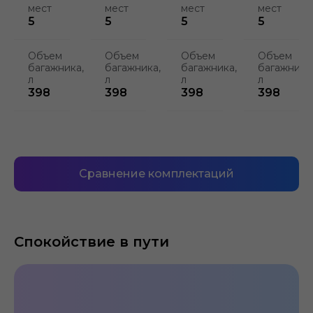
мест
мест
мест
мест
5
5
5
5
Объем
Объем
Объем
Объем
багажника,
багажника,
багажника,
багажника
л
л
л
л
398
398
398
398
Сравнение комплектаций
Спокойствие в пути