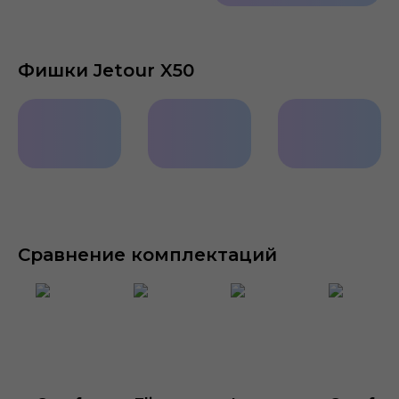
Фишки Jetour X50
«Теплые»
Мультимедиа
Панорамна
опции
2х10,25”
крыша
Сравнение комплектаций