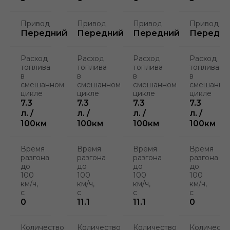
Привод
Привод
Привод
Привод
Передний
Передний
Передний
Передн
Расход
Расход
Расход
Расход
топлива
топлива
топлива
топлива
в
в
в
в
смешанном
смешанном
смешанном
смешанно
цикле
цикле
цикле
цикле
7.3
7.3
7.3
7.3
л. /
л. /
л. /
л. /
100км
100км
100км
100км
Время
Время
Время
Время
разгона
разгона
разгона
разгона
до
до
до
до
100
100
100
100
км/ч,
км/ч,
км/ч,
км/ч,
с
с
с
с
0
11.1
11.1
0
Количество
Количество
Количество
Количеств