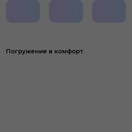
Широкие
Диски
Рельефны
LED
R17/R18
бампер
фары
Погружение в комфорт