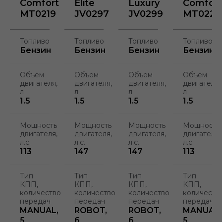
Comfort
Elite
Luxury
Comfort
MT0219
JV0297
JV0299
MT0220
Топливо
Топливо
Топливо
Топливо
Бензин
Бензин
Бензин
Бензин
Объем
Объем
Объем
Объем
двигателя,
двигателя,
двигателя,
двигателя,
л
л
л
л
1.5
1.5
1.5
1.5
Мощность
Мощность
Мощность
Мощность
двигателя,
двигателя,
двигателя,
двигателя,
л.с.
л.с.
л.с.
л.с.
113
147
147
113
Тип
Тип
Тип
Тип
КПП,
КПП,
КПП,
КПП,
количество
количество
количество
количеств
передач
передач
передач
передач
MANUAL,
ROBOT,
ROBOT,
MANUAL,
5
6
6
5