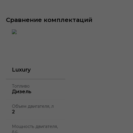
10,4" экран
Цифровая
Беспровод
мультимедиа
приборная
зарядка
панель
Сравнение комплектаций
Luxury
Топливо
Дизель
Объем двигателя, л
2
Мощность двигателя,
л.с.