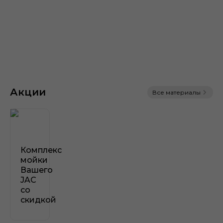
Официальная гарантия на
автомобили JAC T9
Акции
Все материалы
5 лет
или 150 000 км пробега
Комплекс
мойки
Вашего
JAC
со
скидкой