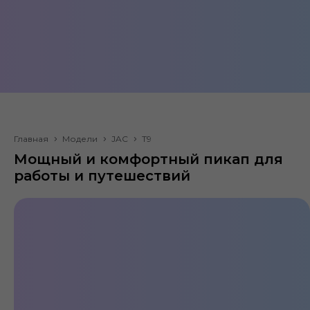
JAC T9
Главная
Модели
JAC
T9
Мощный и комфортный пикап для
ДВС, 170
Пикап
работы и путешествий
л.с.
Разгон до
Полный
100 км/ч
привод
от 9.8 сек.