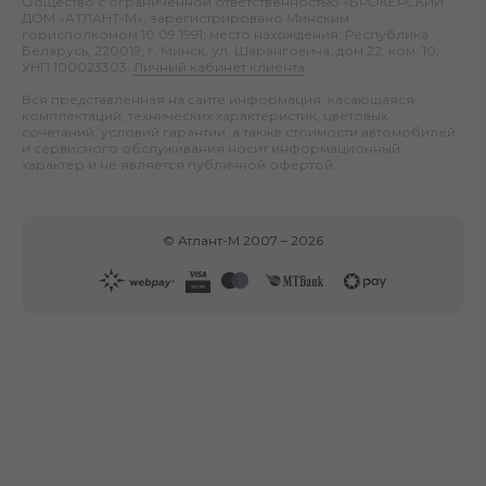
Общество с ограниченной ответственностью «БРОКЕРСКИЙ
ДОМ «АТЛАНТ-М», зарегистрировано Минским
горисполкомом 10.09.1991; место нахождения: Республика
Беларусь, 220019, г. Минск, ул. Шаранговича, дом 22, ком. 10;
УНП 100023303.
Личный кабинет клиента
.
Вся представленная на сайте информация, касающаяся
комплектаций, технических характеристик, цветовых
сочетаний, условий гарантии, а также стоимости автомобилей
и сервисного обслуживания носит информационный
характер и не является публичной офертой.
©
Атлант-М
2007 –
2026