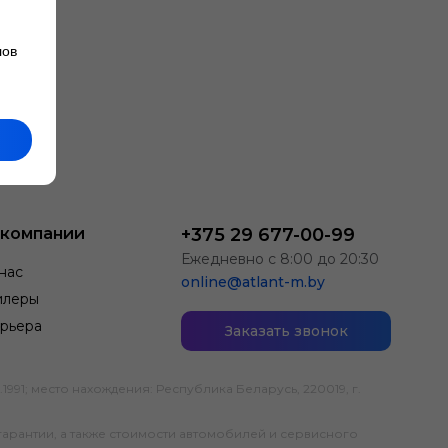
лов
 компании
+375 29 677-00-99
Ежедневно с 8:00 до 20:30
нас
online@atlant-m.by
илеры
рьера
Заказать звонок
; место нахождения: Республика Беларусь, 220019, г.
гарантии, а также стоимости автомобилей и сервисного