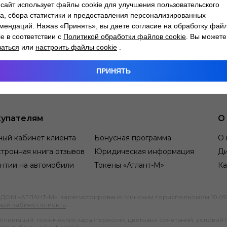
сайт использует файлы cookie для улучшения пользовательского
а, сбора статистики и предоставления персонализированных
мендаций. Нажав «Принять», вы даете согласие на обработку фай
ie в соответствии с
Политикой обработки файлов cookie
. Вы можете
заться
или
настроить файлы cookie
.
ПРИНЯТЬ
упателям
О
ный кабинет клиента
Бонусная программа
О 
тронная книга отзывов
Юридическая информация
Д
нтии на автомобили
Токены «Атлант-М»
Ка
М «АТЛАНТ-М», зарегистрировано Минским горисполкомом 10.09.1991
ный кабинет клиента
.
ектаций, технических характеристик, цветовых сочетаний, условий 