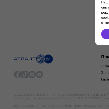
Наш 
опыт
реко
cook
отка
Пок
Лич
Элек
Гара
Общество с ограниченной ответственностью «БРОКЕРСКИЙ ДО
Минск, ул. Шаранговича, дом 22, ком. 10; УНП 100023303.
Лич
Вся представленная на сайте информация, касающаяся компл