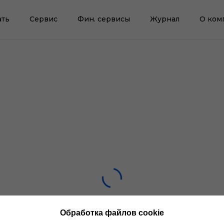
ать
Сервис
Фин. сервисы
Журнал
О ком
Обработка файлов cookie