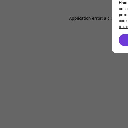
Наш 
опыт
реко
Application error: a
client
-side
cook
отка