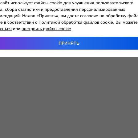
сайт использует файлы cookie для улучшения пользовательского
а, сбора статистики и предоставления персонализированных
мендаций. Нажав «Принять», вы даете согласие на обработку фай
 exception has occurred while loading
atlantm.by
(see the
browser
ie в соответствии с
Политикой обработки файлов cookie
. Вы можете
заться
или
настроить файлы cookie
.
ПРИНЯТЬ