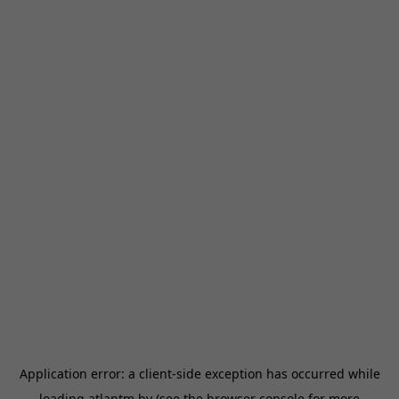
Application error: a
client
-side exception has occurred while
loading
atlantm.by
(see the
browser console
for more