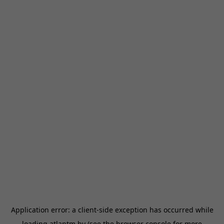
Application error: a
client
-side exception has occurred while
loading
atlantm.by
(see the
browser console
for more