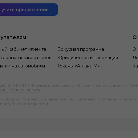
лучить предложение
упателям
О
ный кабинет клиента
Бонусная программа
О 
тронная книга отзывов
Юридическая информация
Д
нтии на автомобили
Токены «Атлант-М»
Ка
М «АТЛАНТ-М», зарегистрировано Минским горисполкомом 10.09.1991
ный кабинет клиента
.
ектаций, технических характеристик, цветовых сочетаний, условий 
тся публичной офертой.