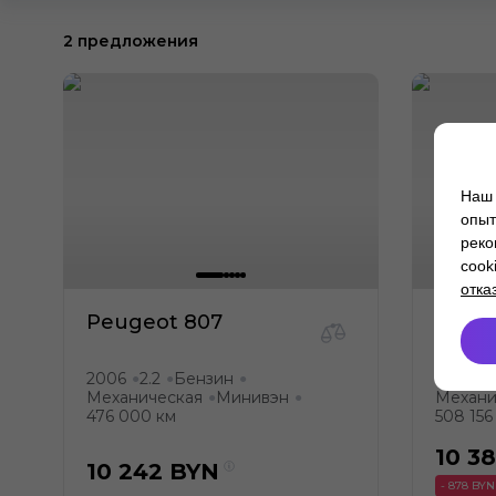
2 предложения
Наш 
опыт
реко
cook
отка
Peugeot 807
Peug
2006
2.2
Бензин
2007
●
●
●
●
Механическая
Минивэн
Механи
●
●
476 000 км
508 156
10 3
10 242
BYN
- 878 BYN