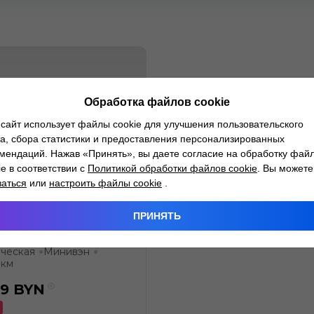
Обработка файлов cookie
сайт использует файлы cookie для улучшения пользовательского
а, сбора статистики и предоставления персонализированных
мендаций. Нажав «Принять», вы даете согласие на обработку фай
ie в соответствии с
Политикой обработки файлов cookie
. Вы можете
заться
или
настроить файлы cookie
.
eot 807
ПРИНЯТЬ
2.0
Бензин
●
●
ческая
Минивэн
●
●
 км
89
BYN