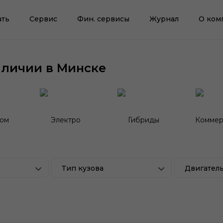
ать
Сервис
Фин. сервисы
Журнал
О ком
аличии в Минске
гом
Электро
Гибриды
Коммер
Тип кузова
Двигател