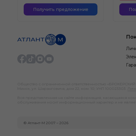
Получить предложение
По
Пок
Лич
Элек
Гара
Общество с ограниченной ответственностью «БРОКЕРСКИЙ ДО
Минск, ул. Шаранговича, дом 22, ком. 10; УНП 100023303.
Лич
Вся представленная на сайте информация, касающаяся компл
обслуживания носит информационный характер и не являе
©
Атлант-М
2007 –
2026