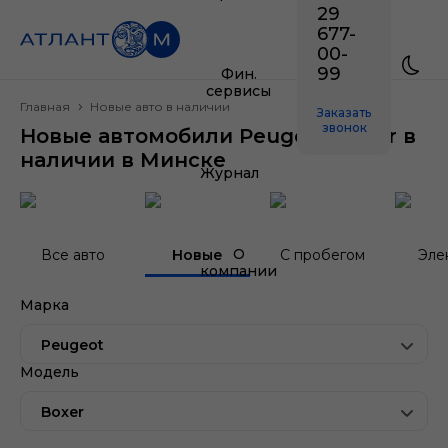
29
677-
00-
99
Фин.
сервисы
Главная
Новые авто в наличии
Заказать
звонок
Новые автомобили Peugeot Boxer в
наличии в Минске
Журнал
О
Все авто
Новые
С пробегом
Эле
компании
Марка
Peugeot
Модель
Boxer