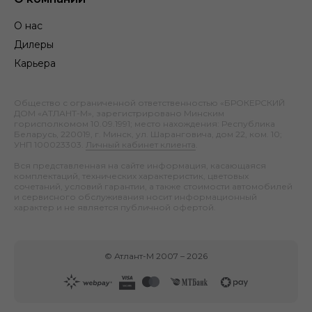
О нас
Дилеры
Карьера
Общество с ограниченной ответственностью «БРОКЕРСКИЙ
ДОМ «АТЛАНТ-М», зарегистрировано Минским
горисполкомом 10.09.1991; место нахождения: Республика
Беларусь, 220019, г. Минск, ул. Шаранговича, дом 22, ком. 10;
УНП 100023303.
Личный кабинет клиента
.
Вся представленная на сайте информация, касающаяся
комплектаций, технических характеристик, цветовых
сочетаний, условий гарантии, а также стоимости автомобилей
и сервисного обслуживания носит информационный
характер и не является публичной офертой.
©
Атлант-М
2007 –
2026