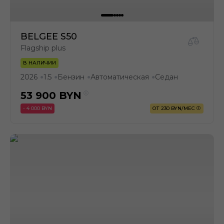
BELGEE S50
Flagship plus
В НАЛИЧИИ
2026
1.5
Бензин
Автоматическая
Седан
●
●
●
●
53 900
BYN
- 4 000 BYN
ОТ 230 BYN/МЕС