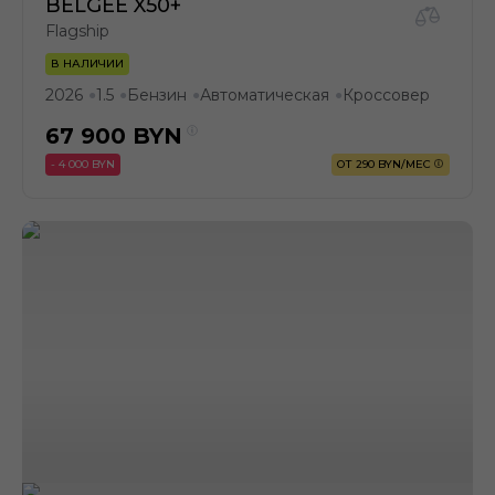
BELGEE X50+
Flagship
В НАЛИЧИИ
2026
1.5
Бензин
Автоматическая
Кроссовер
●
●
●
●
67 900
BYN
- 4 000 BYN
ОТ 290 BYN/МЕС