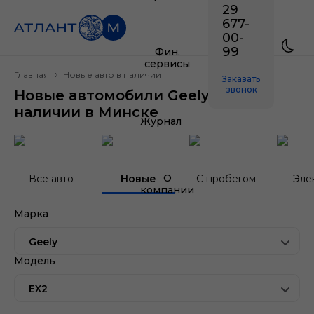
29
677-
00-
99
Фин.
сервисы
Главная
Новые авто в наличии
Заказать
звонок
Новые автомобили Geely EX2 в
наличии в Минске
Журнал
О
Все авто
Новые
С пробегом
Эле
компании
Марка
Geely
Модель
EX2