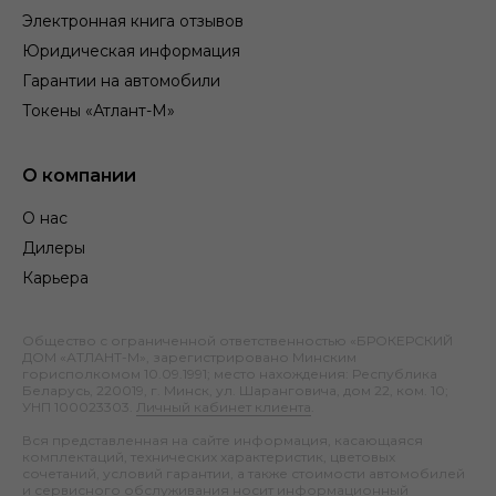
Электронная книга отзывов
Юридическая информация
Гарантии на автомобили
Токены «Атлант-М»
О компании
О нас
Дилеры
Карьера
Общество с ограниченной ответственностью «БРОКЕРСКИЙ
ДОМ «АТЛАНТ-М», зарегистрировано Минским
горисполкомом 10.09.1991; место нахождения: Республика
Беларусь, 220019, г. Минск, ул. Шаранговича, дом 22, ком. 10;
УНП 100023303.
Личный кабинет клиента
.
Вся представленная на сайте информация, касающаяся
комплектаций, технических характеристик, цветовых
сочетаний, условий гарантии, а также стоимости автомобилей
и сервисного обслуживания носит информационный