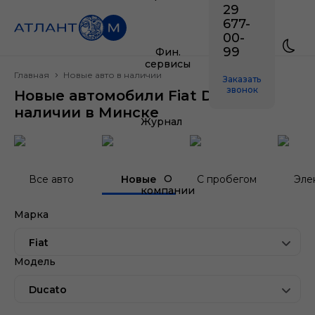
29
677-
00-
99
Фин.
сервисы
Главная
Новые авто в наличии
Заказать
звонок
Новые автомобили Fiat Ducato в
наличии в Минске
Журнал
О
Все авто
Новые
С пробегом
Эле
компании
Марка
Fiat
Модель
Ducato