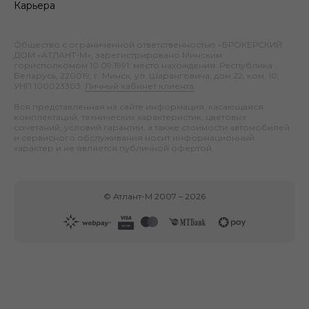
Карьера
Общество с ограниченной ответственностью «БРОКЕРСКИЙ
ДОМ «АТЛАНТ-М», зарегистрировано Минским
горисполкомом 10.09.1991; место нахождения: Республика
Беларусь, 220019, г. Минск, ул. Шаранговича, дом 22, ком. 10;
УНП 100023303.
Личный кабинет клиента
.
Вся представленная на сайте информация, касающаяся
комплектаций, технических характеристик, цветовых
сочетаний, условий гарантии, а также стоимости автомобилей
и сервисного обслуживания носит информационный
характер и не является публичной офертой.
©
Атлант-М
2007 –
2026