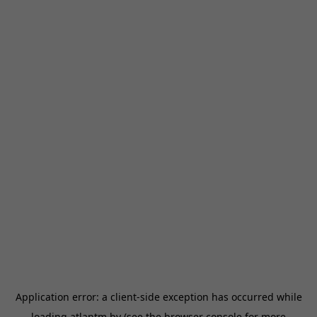
Application error: a
client
-side exception has occurred while
loading
atlantm.by
(see the
browser console
for more