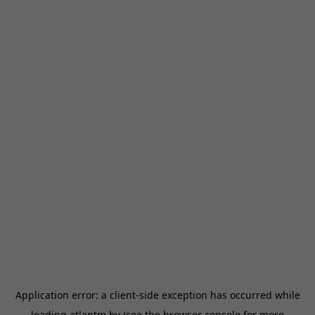
Application error: a
client
-side exception has occurred while
loading
atlantm.by
(see the
browser console
for more