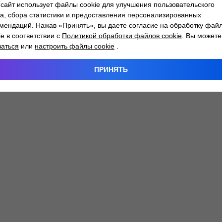
сайт использует файлы cookie для улучшения пользовательского
а, сбора статистики и предоставления персонализированных
мендаций. Нажав «Принять», вы даете согласие на обработку фай
 exception has occurred while loading
atlantm.by
(see the
browser
ie в соответствии с
Политикой обработки файлов cookie
. Вы можете
заться
или
настроить файлы cookie
.
ПРИНЯТЬ