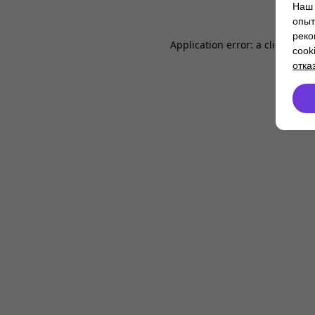
Наш 
опыт
реко
Application error: a
client
-side
cook
отка