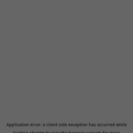
Application error: a
client
-side exception has occurred while
loading
atlantm.by
(see the
browser console
for more