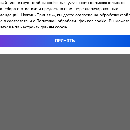
сайт использует файлы cookie для улучшения пользовательского
а, сбора статистики и предоставления персонализированных
мендаций. Нажав «Принять», вы даете согласие на обработку фай
 exception has occurred while loading
atlantm.by
(see the
browser
ie в соответствии с
Политикой обработки файлов cookie
. Вы можете
заться
или
настроить файлы cookie
.
ПРИНЯТЬ