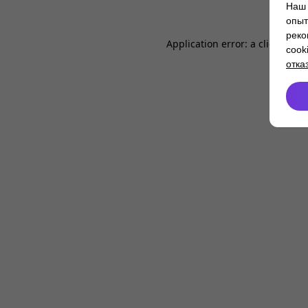
Наш 
опыт
реко
Application error: a
client
-side
cook
отка